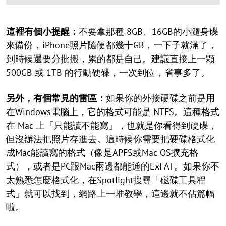
這裡有個小提醒：
不要拿那種 8GB、16GB的小隨身碟
來備份，iPhone照片隨便都幾十GB，一下子就滿了，
到時候還要分批搬，累的都是自己。建議直接上一顆
500GB 或 1TB 的行動硬碟，一次到位，省事多了。
另外，有個常見的雷區：
如果你的外接硬碟之前是用
在Windows電腦上，它的格式可能是 NTFS。這種格式
在 Mac 上「只能讀不能寫」，也就是你看得到硬碟，
但沒辦法把照片存進去。這時候你需要把硬碟格式化
成Mac能讀寫的格式（像是APFS或Mac OS擴充格
式），或者是PC跟Mac兩邊都能通的ExFAT。如果你不
太熟悉怎麼格式化，在Spotlight搜尋「磁碟工具程
式」就可以找到，網路上一堆教學，這邊就不佔篇幅
啦。