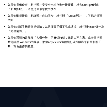
如果你是備份狂，想把照片安安全全地存進外接硬碟，就去Spotlight叫出
「影像擷取」，這會是你最忠實的朋友。
如果你懶得接線，想讓照片自動同步，就打開「iCloud 照片」，但要記得買
空間。
如果你想幫手機買個雙保險，以防哪天手機不見或壞掉，就打開Finder做一次
「完整備份」。
如果你遇到的是那種「人機分離」的麻煩時刻，像是人不在家、或者要把照
片傳給用 Windows的同事，那像AnyViewer這種能打破距離和平台限制的工
具，就會是你的救星。