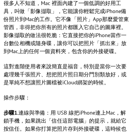
很多人不知道，Mac 裡面內建了一個低調的好用工
具，叫做「影像擷取」，它能讓你輕鬆完成iPhone備
份照片到Mac的工作。它不像「照片」App那麼愛管東
管西，非得把你所有的照片都匯入它自己的圖庫裡。
影像擷取的做法很乾脆：它直接把你的iPhone當作一
台數位相機或隨身碟，讓你可以把照片「抓出來」放
到Mac上的任何一個資料夾，包含你的外接硬碟。
這對進階使用者來說簡直是福音，特別是當你一次要
處理幾千張照片、想把照片照日期分門別類放好，或
是單純不想讓照片圖檔被iCloud綁架的時候。
操作步驟：
步驟1.
連線與準備：用 USB 線把iPhone連上Mac，解
鎖手機，如果跳出「信任這部電腦」的提示，就給它
按信任。如果你打算把照片存到外接硬碟，這時候也