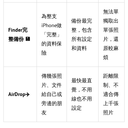
無法單
為整支
備份最完
獨取出
iPhone做
Finder完
整，包含
單張照
「完整」
整備份 💾
所有設定
片，還
的資料保
和資料
原較麻
險
煩
傳幾張照
距離限
最快最直
片、文件
制、不
覺，不用
AirDrop✈️
給自己或
適合傳
線也不用
旁邊的朋
上千張
設定
友
照片