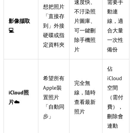
速度快、
需要手
想把照片
不汙染照
動連
「直接存
影像擷取
片圖庫、
線，適
到」外接
💻
可一鍵刪
合大量
硬碟或指
除手機照
一次性
定資料夾
片
備份
佔
希望所有
iCloud
完全無
Apple裝
空間
iCloud照
線，隨時
置照片
（需付
片☁️
查看最新
「自動同
費），
照片
步」
刪除會
連動