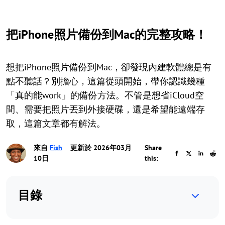
把iPhone照片備份到Mac的完整攻略！
想把iPhone照片備份到Mac，卻發現內建軟體總是有
點不聽話？別擔心，這篇從頭開始，帶你認識幾種
「真的能work」的備份方法。不管是想省iCloud空
間、需要把照片丟到外接硬碟，還是希望能遠端存
取，這篇文章都有解法。
來自
Fish
更新於 2026年03月
Share
10日
this:
目錄