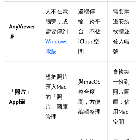
人不在電
遠端傳
需要兩
腦旁，或
輸、跨平
邊安裝
AnyViewer
需要傳到
台、不佔
軟體並
📡
Windows
iCloud空
登入帳
電腦
間
號
會複製
想把照片
與macOS
一份到
匯入Mac
「照片」
整合度
照片圖
的「照
App🖼️
高，方便
庫，佔
片」圖庫
編輯整理
用Mac
管理
空間