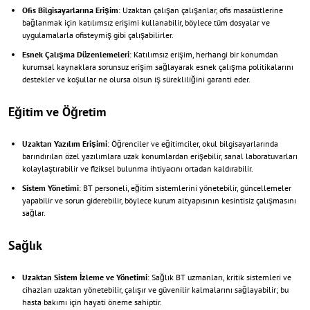
Ofis Bilgisayarlarına Erişim
: Uzaktan çalışan çalışanlar, ofis masaüstlerine
bağlanmak için katılımsız erişimi kullanabilir, böylece tüm dosyalar ve
uygulamalarla ofisteymiş gibi çalışabilirler.
Esnek Çalışma Düzenlemeleri
: Katılımsız erişim, herhangi bir konumdan
kurumsal kaynaklara sorunsuz erişim sağlayarak esnek çalışma politikalarını
destekler ve koşullar ne olursa olsun iş sürekliliğini garanti eder.
Eğitim ve Öğretim
Uzaktan Yazılım Erişimi
: Öğrenciler ve eğitimciler, okul bilgisayarlarında
barındırılan özel yazılımlara uzak konumlardan erişebilir, sanal laboratuvarları
kolaylaştırabilir ve fiziksel bulunma ihtiyacını ortadan kaldırabilir.
Sistem Yönetimi
: BT personeli, eğitim sistemlerini yönetebilir, güncellemeler
yapabilir ve sorun giderebilir, böylece kurum altyapısının kesintisiz çalışmasını
sağlar.
Sağlık
Uzaktan Sistem İzleme ve Yönetimi
: Sağlık BT uzmanları, kritik sistemleri ve
cihazları uzaktan yönetebilir, çalışır ve güvenilir kalmalarını sağlayabilir; bu
hasta bakımı için hayati öneme sahiptir.