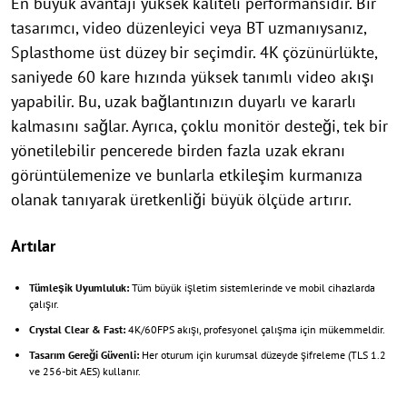
En büyük avantajı yüksek kaliteli performansıdır. Bir
tasarımcı, video düzenleyici veya BT uzmanıysanız,
Splasthome üst düzey bir seçimdir. 4K çözünürlükte,
saniyede 60 kare hızında yüksek tanımlı video akışı
yapabilir. Bu, uzak bağlantınızın duyarlı ve kararlı
kalmasını sağlar. Ayrıca, çoklu monitör desteği, tek bir
yönetilebilir pencerede birden fazla uzak ekranı
görüntülemenize ve bunlarla etkileşim kurmanıza
olanak tanıyarak üretkenliği büyük ölçüde artırır.
Artılar
Tümleşik Uyumluluk:
Tüm büyük işletim sistemlerinde ve mobil cihazlarda
çalışır.
Crystal Clear & Fast:
4K/60FPS akışı, profesyonel çalışma için mükemmeldir.
Tasarım Gereği Güvenli:
Her oturum için kurumsal düzeyde şifreleme (TLS 1.2
ve 256-bit AES) kullanır.