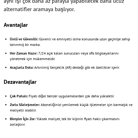
aynı işi çok daha az parayla yapabilecek daha ucuz
alternatifler aramaya başlıyor.
Avantajlar
Ünlü ve Güvenilir:
Güvenli ve emniyetli olma konusunda uzun geçmişe sahip
tanınmış bir marka.
Her Zaman Hazır:
7/24 açık kalan sunucuları veya ofis bilgisayarlarını
yönetmek için mükemmeldir.
Araçlarla Dolu:
Artırılmış Gerçeklik (AR) desteği gibi ek özellikler içerir.
Dezavantajlar
Çok Pahalı:
Fiyatı diğer benzer uygulamalardan çok daha yüksektir.
Zorlu Sözleşmeler:
Aboneliğinizi yenilemek küçük işletmeler için karmaşık ve
maliyetli olabilir.
Bireyler İçin Zor:
Yüksek maliyet, tek bir kişinin fiyatı haklı çıkarmasını
zorlaştırır.