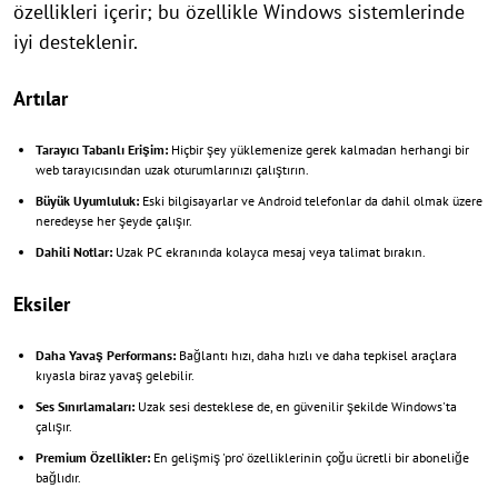
özellikleri içerir; bu özellikle Windows sistemlerinde
iyi desteklenir.
Artılar
Tarayıcı Tabanlı Erişim:
Hiçbir şey yüklemenize gerek kalmadan herhangi bir
web tarayıcısından uzak oturumlarınızı çalıştırın.
Büyük Uyumluluk:
Eski bilgisayarlar ve Android telefonlar da dahil olmak üzere
neredeyse her şeyde çalışır.
Dahili Notlar:
Uzak PC ekranında kolayca mesaj veya talimat bırakın.
Eksiler
Daha Yavaş Performans:
Bağlantı hızı, daha hızlı ve daha tepkisel araçlara
kıyasla biraz yavaş gelebilir.
Ses Sınırlamaları:
Uzak sesi desteklese de, en güvenilir şekilde Windows'ta
çalışır.
Premium Özellikler:
En gelişmiş 'pro' özelliklerinin çoğu ücretli bir aboneliğe
bağlıdır.