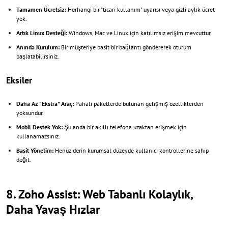
Tamamen Ücretsiz:
Herhangi bir "ticari kullanım" uyarısı veya gizli aylık ücret
yok.
Artık Linux Desteği:
Windows, Mac ve Linux için katılımsız erişim mevcuttur.
Anında Kurulum:
Bir müşteriye basit bir bağlantı göndererek oturum
başlatabilirsiniz.
Eksiler
Daha Az "Ekstra" Araç:
Pahalı paketlerde bulunan gelişmiş özelliklerden
yoksundur.
Mobil Destek Yok:
Şu anda bir akıllı telefona uzaktan erişmek için
kullanamazsınız.
Basit Yönetim:
Henüz derin kurumsal düzeyde kullanıcı kontrollerine sahip
değil.
8. Zoho Assist: Web Tabanlı Kolaylık,
Daha Yavaş Hızlar