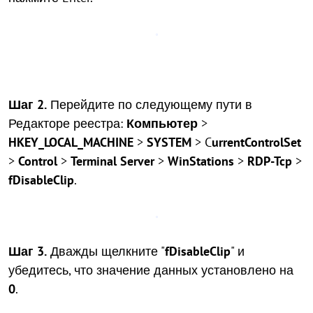
Шаг 2.
Перейдите по следующему пути в
Редакторе реестра:
Компьютер
>
HKEY_LOCAL_MACHINE
>
SYSTEM
> C
urrentControlSet
>
Control
>
Terminal Server
>
WinStations
>
RDP-Tcp
>
fDisableClip
.
Шаг 3.
Дважды щелкните "
fDisableClip
" и
убедитесь, что значение данных установлено на
0
.