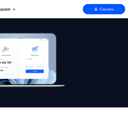
ания
Скачать
 нас
оддержка
артнерам
езопасность
очему AnyViewer
ду
м