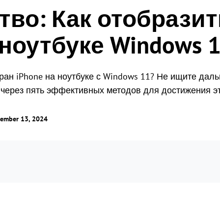
тво: Как отобразит
точки мира
Одновременный мониторинг нескольких
экранов.
Глобальное удаленное
 ноутбуке Windows 
управление
Управление ролями и правами
Управляйте зарубежными серверами
Управление доступом пользователей с
без особых усилий
гибкими правами.
экран iPhone на ноутбуке с Windows 11? Не ищите да
 через пять эффективных методов для достижения эт
ember 13, 2024