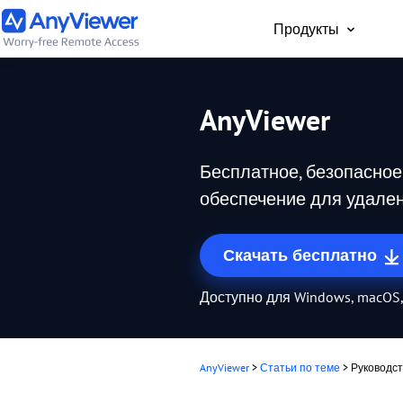
Продукты
Для част
AnyViewer
Бесплатный доступ 
рабочему ноутбуку и
Бесплатное, безопасное
компьютеру с ПК, Ma
телефона из любой 
обеспечение для удален
мира
Скачать бесплатно
Доступно для Windows, macOS, 
AnyViewer
>
Статьи по теме
>
Руководст