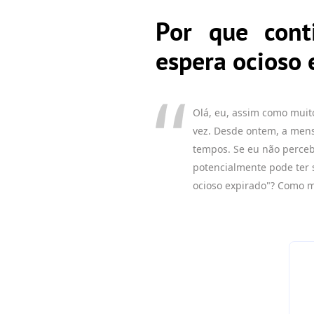
Por que con
espera ocioso 
Olá, eu, assim como muit
vez. Desde ontem, a men
tempos. Se eu não perceb
potencialmente pode ter
ocioso expirado"? Como m