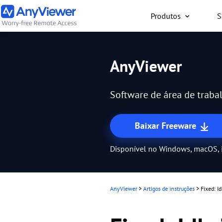
Produtos
S
Indivíduo
AnyViewer
Acesse o laptop de trab
computador para jogos a
Software de área de trabal
PC/Mac/celular de qualq
gratuitamente
Baixar Freeware
Disponível no Windows, macOS, 
AnyViewer
>
Artigos de instruções
>
Fixed: I