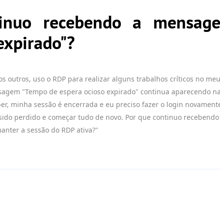
tinuo recebendo a mensag
expirado"?
os outros, uso o RDP para realizar alguns trabalhos críticos no 
sagem "Tempo de espera ocioso expirado" continua aparecendo n
er, minha sessão é encerrada e eu preciso fazer o login novament
 sido perdido e começar tudo de novo. Por que continuo receben
anter a sessão do RDP ativa?"