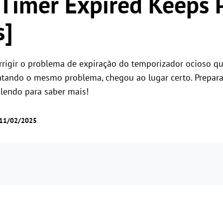
e Timer Expired Keeps
Gerencie o acesso dos usuários com permissões
Controle remoto universal
flexíveis
s]
Controle servidores no exterior com
facilidade
rrigir o problema de expiração do temporizador ocioso q
entando o mesmo problema, chegou ao lugar certo. Prepar
 lendo para saber mais!
 11/02/2025