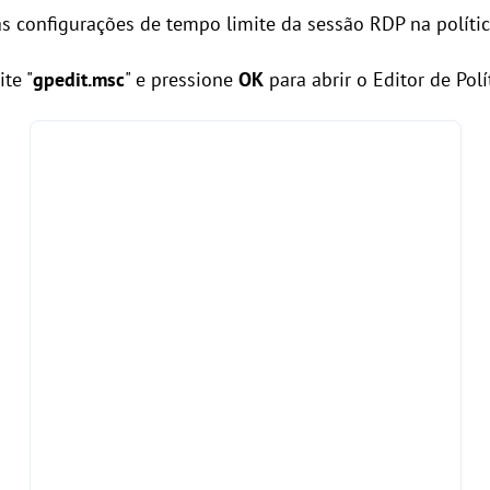
 as configurações de tempo limite da sessão RDP na políti
ite "
gpedit.msc
" e pressione
OK
para abrir o Editor de Polí