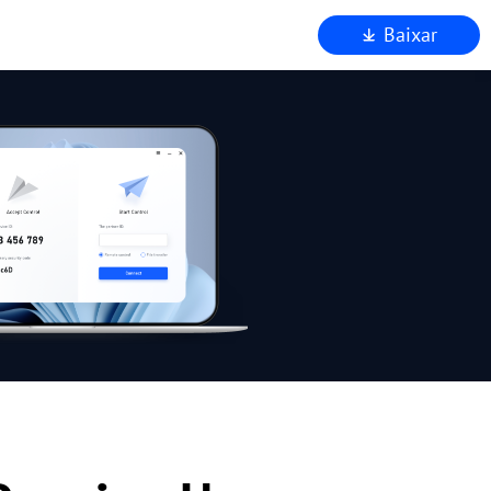
Baixar
a
 AnyViewer