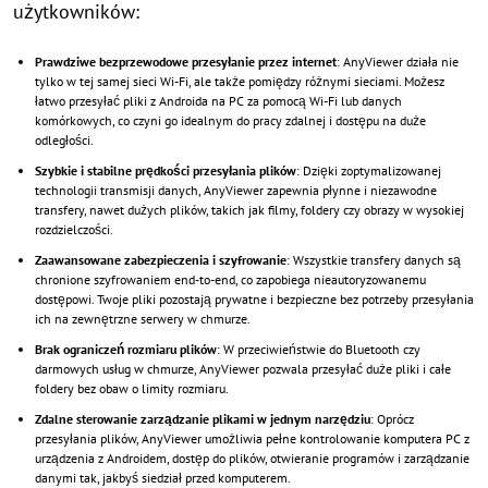
użytkowników:
Prawdziwe bezprzewodowe przesyłanie przez internet
: AnyViewer działa nie
tylko w tej samej sieci Wi-Fi, ale także pomiędzy różnymi sieciami. Możesz
łatwo przesyłać pliki z Androida na PC za pomocą Wi-Fi lub danych
komórkowych, co czyni go idealnym do pracy zdalnej i dostępu na duże
odległości.
Szybkie i stabilne prędkości przesyłania plików
: Dzięki zoptymalizowanej
technologii transmisji danych, AnyViewer zapewnia płynne i niezawodne
transfery, nawet dużych plików, takich jak filmy, foldery czy obrazy w wysokiej
rozdzielczości.
Zaawansowane zabezpieczenia i szyfrowanie
: Wszystkie transfery danych są
chronione szyfrowaniem end-to-end, co zapobiega nieautoryzowanemu
dostępowi. Twoje pliki pozostają prywatne i bezpieczne bez potrzeby przesyłania
ich na zewnętrzne serwery w chmurze.
Brak ograniczeń rozmiaru plików
: W przeciwieństwie do Bluetooth czy
darmowych usług w chmurze, AnyViewer pozwala przesyłać duże pliki i całe
foldery bez obaw o limity rozmiaru.
Zdalne sterowanie zarządzanie plikami w jednym narzędziu
: Oprócz
przesyłania plików, AnyViewer umożliwia pełne kontrolowanie komputera PC z
urządzenia z Androidem, dostęp do plików, otwieranie programów i zarządzanie
danymi tak, jakbyś siedział przed komputerem.