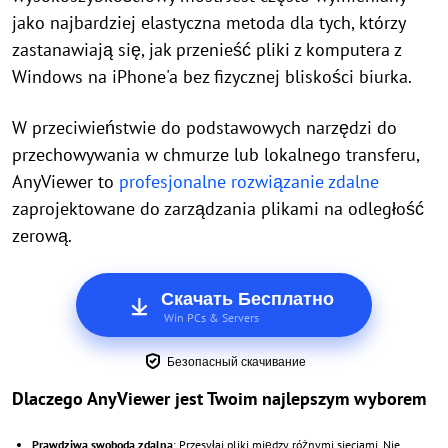
jako najbardziej elastyczna metoda dla tych, którzy
zastanawiają się, jak przenieść pliki z komputera z
Windows na iPhone'a bez fizycznej bliskości biurka.
W przeciwieństwie do podstawowych narzędzi do
przechowywania w chmurze lub lokalnego transferu,
AnyViewer to
profesjonalne rozwiązanie zdalne
zaprojektowane do zarządzania plikami na odległość
zerową.
Скачать Бесплатно
Win PCs & Servers
Безопасный скачивание
Dlaczego AnyViewer jest Twoim najlepszym wyborem
Prawdziwa swoboda zdalna
: Przesyłaj pliki między różnymi sieciami. Nie