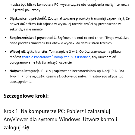
musisz być blisko komputera PC; wystarczy, że oba urządzenia mają internet, a
już jesteś połączony.
Błyskawiczna prędkość
: Zoptymalizowane protokoły transmisji zapewniają, że
nawet duże filmy lub zdjęcia w wysokiej rozdzielczości są przenoszone w
sekundy, a nie minuty.
Bezpieczeństwo i prywatność
: Szyfrowanie end-to-end chroni Twoje wrażliwe
dane podczas transferu, bez obaw o wycieki do chmur stron trzecich.
Więcej niż tylko transfer
: To narzędzie 2 w 1. Oprócz przenoszenia plików
możesz
zdalnie kontrolować komputer PC z iPhone'a
, aby uruchamiać
oprogramowanie lub świadczyć wsparcie.
Natywna integracja
: Pliki są zapisywane bezpośrednio w aplikacji "Pliki" na
Twoim iPhone'ie, dzięki czemu są gotowe do natychmiastowego użycia lub
udostępnienia.
Szczegółowe kroki:
Krok 1. Na komputerze PC: Pobierz i zainstaluj
AnyViewer dla systemu Windows. Utwórz konto i
zaloguj się.