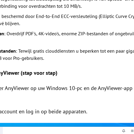
rbinding voor overdrachten tot 10 MB/s.
is beschermd door End-to-End ECC-versleuteling (Elliptic Curve C
é blijven.
en
: Overdrijf PDF's, 4K-video's, enorme ZIP-bestanden of ongebr
standen
: Terwijl gratis clouddiensten u beperken tot een paar gi
B voor Pro-gebruikers.
yViewer (stap voor stap)
eer AnyViewer op uw Windows 10-pc en de AnyViewer-app
 account en log in op beide apparaten.