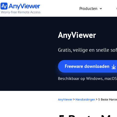
Producten
Individueel
AnyViewer
Gratis toegang tot werk
en game-pc vanaf
Gratis, veilige en snelle 
pc/Mac/telefoon, waar j
bent
Freeware downloaden
Beschikbaar op Windows, macOS,
AnyViewer
>
Handleidingen
>
5 Beste Mani