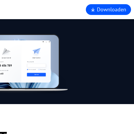
Downloaden
 ons
nd
rsteuning
ers
liging
om AnyViewer
n.
art