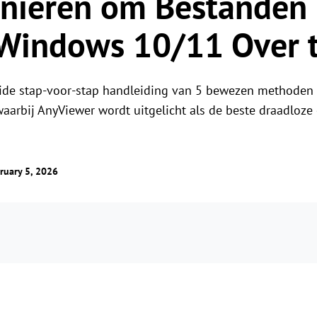
nieren om Bestanden 
Wereldwijd beheer op afstand
Rolgebaseerd machtigingenbehee
Beheer overzeese servers moeiteloos
 Windows 10/11 Over 
Beheer gebruikerstoegang met flexibele
machtigingen.
eide stap-voor-stap handleiding van 5 bewezen methoden
aarbij AnyViewer wordt uitgelicht als de beste draadloze
ruary 5, 2026