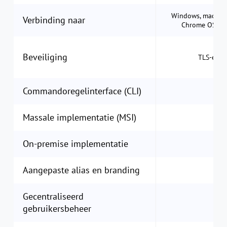
Windows, macOS, i
Verbinding naar
Chrome OS, Ap
Beveiliging
TLS-encr
Commandoregelinterface (CLI)
Massale implementatie (MSI)
On-premise implementatie
Aangepaste alias en branding
Gecentraliseerd
gebruikersbeheer