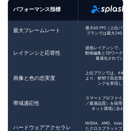
パフォーマンス指標
最大60 FPS（上位パフ
最大フレームレート
プランでは最大240 FP
超低レイテンシで、リア
レイテンシと応答性
動画編集と3Dワークフ
最適化されていま
上位プランでは、4:4:4
画像と色の忠実度
より、鮮明で高忠実度の
ングを実現します
スマートプロファイル（
帯域適応性
／最適品質）を採用し、
ネット環境に合わせ
NVIDIA、AMD、Intel 
ハードウェアアクセラレ
たクロスプラットフォー