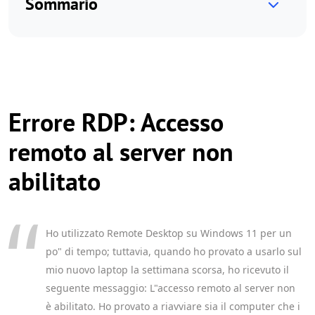
Sommario
Errore RDP: Accesso
remoto al server non
abilitato
Ho utilizzato Remote Desktop su Windows 11 per un
po" di tempo; tuttavia, quando ho provato a usarlo sul
mio nuovo laptop la settimana scorsa, ho ricevuto il
seguente messaggio: L"accesso remoto al server non
è abilitato. Ho provato a riavviare sia il computer che i