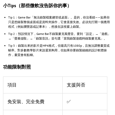
小Tips（那些微軟沒告訴你的事）
Tip 1：Game Bar「無法錄製檔案總管或桌面」。是的，你沒看錯——如果你
只是想錄製整個桌面或是資料夾操作，它會直接失效。必須先打開一個應用
程式（例如瀏覽器或記事本），然後在該視窗上錄製。
Tip 2：預設情況下，Game Bar不錄製麥克風聲音。要到「設定」→「遊戲」
→「螢幕擷取」→「錄製音訊」並勾選「當我錄製遊戲時錄製麥克風」。
Tip 3：錄製出來的影片是MP4格式，但最高只有1080p，且無法調整畫質或
幀率。對多數教學影片來說還算夠用，但如果你要錄製細緻的設計軟體操
作，畫質會有點糊。
功能限制對照
項目
支援與否
免安裝、完全免費
✅