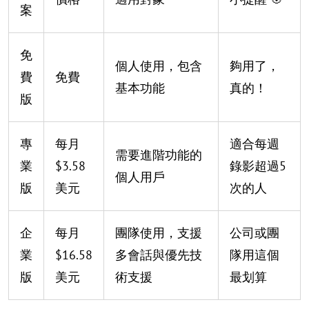
案
免
個人使用，包含
夠用了，
費
免費
基本功能
真的！
版
專
每月
適合每週
需要進階功能的
業
$3.58
錄影超過5
個人用戶
版
美元
次的人
企
每月
團隊使用，支援
公司或團
業
$16.58
多會話與優先技
隊用這個
版
美元
術支援
最划算