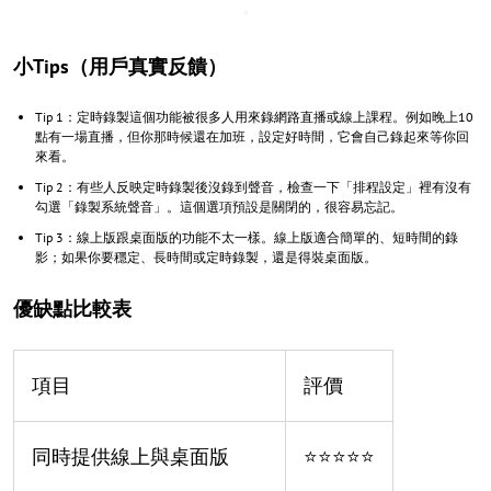
小Tips（用戶真實反饋）
Tip 1：定時錄製這個功能被很多人用來錄網路直播或線上課程。例如晚上10
點有一場直播，但你那時候還在加班，設定好時間，它會自己錄起來等你回
來看。
Tip 2：有些人反映定時錄製後沒錄到聲音，檢查一下「排程設定」裡有沒有
勾選「錄製系統聲音」。這個選項預設是關閉的，很容易忘記。
Tip 3：線上版跟桌面版的功能不太一樣。線上版適合簡單的、短時間的錄
影；如果你要穩定、長時間或定時錄製，還是得裝桌面版。
優缺點比較表
項目
評價
同時提供線上與桌面版
⭐⭐⭐⭐⭐