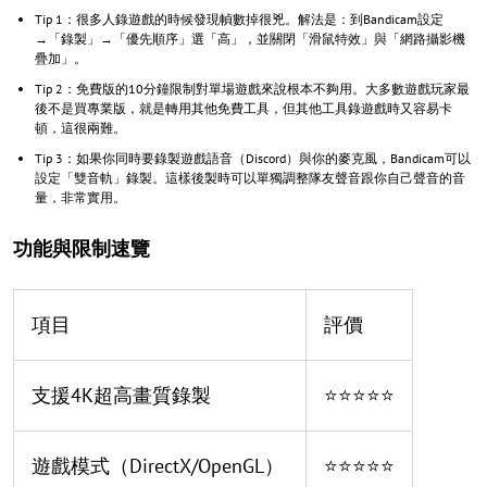
Tip 1：很多人錄遊戲的時候發現幀數掉很兇。解法是：到Bandicam設定
→「錄製」→「優先順序」選「高」，並關閉「滑鼠特效」與「網路攝影機
疊加」。
Tip 2：免費版的10分鐘限制對單場遊戲來說根本不夠用。大多數遊戲玩家最
後不是買專業版，就是轉用其他免費工具，但其他工具錄遊戲時又容易卡
頓，這很兩難。
Tip 3：如果你同時要錄製遊戲語音（Discord）與你的麥克風，Bandicam可以
設定「雙音軌」錄製。這樣後製時可以單獨調整隊友聲音跟你自己聲音的音
量，非常實用。
功能與限制速覽
項目
評價
支援4K超高畫質錄製
⭐⭐⭐⭐⭐
遊戲模式（DirectX/OpenGL）
⭐⭐⭐⭐⭐