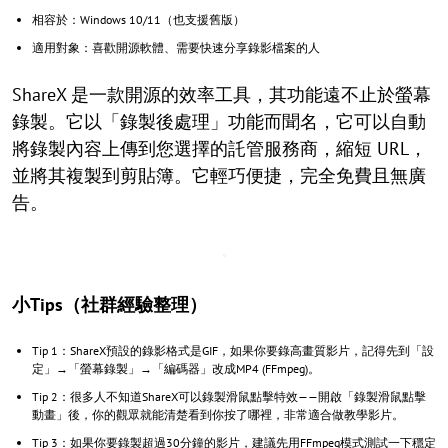
相容於：Windows 10/11（也支援舊版）
適用對象：喜歡開源軟體、需要快速分享錄影檔案的人
ShareX 是一款開源的效率工具，其功能遠不止於螢幕
錄製。它以「錄製後處理」功能而聞名，它可以自動
將錄製內容上傳到您選擇的託管服務商，縮短 URL，
並將其複製到剪貼簿。它輕巧便捷，完全免費且無廣
告。
小Tips（社群經驗整理）
Tip 1：ShareX預設的錄影格式是GIF，如果你要錄高畫質影片，記得先到「設
定」→「螢幕錄製」→「編碼器」改成MP4 (FFmpeg)。
Tip 2：很多人不知道ShareX可以錄製滑鼠點擊特效——開啟「錄製滑鼠點擊
動畫」後，你的觀眾就能清楚看到你按了哪裡，非常適合做教學影片。
Tip 3：如果你要錄製超過30分鐘的影片，建議先用FFmpeg模式測試一下穩定