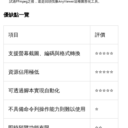
試過FFmpeg之後，還是回頭找像AnyViewer這種圖形化工具。
優缺點一覽
項目
評價
支援螢幕截圖、編碼與格式轉換
⭐⭐⭐⭐⭐
資源佔用極低
⭐⭐⭐⭐⭐
可透過腳本實現自動化
⭐⭐⭐⭐⭐
不具備命令列操作能力則難以使用
⭐
即時預覽功能有限
⭐⭐