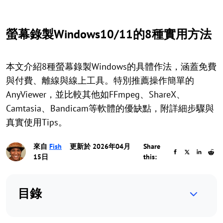
螢幕錄製Windows10/11的8種實用方法
本文介紹8種螢幕錄製Windows的具體作法，涵蓋免費
與付費、離線與線上工具。特別推薦操作簡單的
AnyViewer，並比較其他如FFmpeg、ShareX、
Camtasia、Bandicam等軟體的優缺點，附詳細步驟與
真實使用Tips。
來自
Fish
更新於 2026年04月
Share
15日
this:
目錄