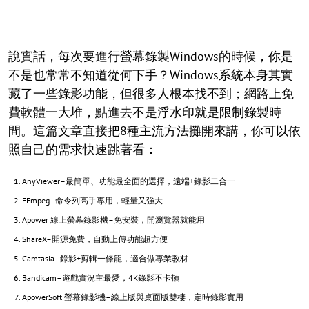
說實話，每次要進行螢幕錄製Windows的時候，你是
不是也常常不知道從何下手？Windows系統本身其實
藏了一些錄影功能，但很多人根本找不到；網路上免
費軟體一大堆，點進去不是浮水印就是限制錄製時
間。這篇文章直接把8種主流方法攤開來講，你可以依
照自己的需求快速跳著看：
AnyViewer–最簡單、功能最全面的選擇，遠端+錄影二合一
FFmpeg–命令列高手專用，輕量又強大
Apower 線上螢幕錄影機–免安裝，開瀏覽器就能用
ShareX–開源免費，自動上傳功能超方便
Camtasia–錄影+剪輯一條龍，適合做專業教材
Bandicam–遊戲實況主最愛，4K錄影不卡頓
ApowerSoft 螢幕錄影機–線上版與桌面版雙棲，定時錄影實用