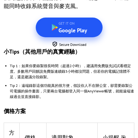
能同時收錄系統聲音與麥克風。
GET IT ON
Google Play
Secure Download
小Tips（其他用戶的真實經驗）
Tip 1：如果你要錄製很長時間（超過2小時），建議用免費版先試試看穩定
度。多數用戶回饋說免費版連續錄3小時都沒問題，但若你的電腦記憶體不
足，還是建議分段錄製。
Tip 2：遠端錄影這個功能真的很方便，假設你人不在辦公室，卻需要錄製公
司電腦的操作畫面，只要兩台電腦都登入同一個AnyViewer帳號，就能遠端連
線過去並直接錄影。
價格方案
方
價格
適用對象
小提醒 🎯