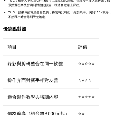
Tip 2：很多人不知道Camtasia可以做互動式測驗。在影片中加入選擇題，觀
眾點選答案後會跳到對應的段落，很適合做線上課程。
Tip 3：如果你的電腦是舊款的，錄製時記得把「錄製幀率」調到15fps就好，
不然匯出時會等到天荒地老。
優缺點對照
項目
評價
錄影與剪輯整合在同一軟體
⭐⭐⭐⭐⭐
操作介面對新手相對友善
⭐⭐⭐⭐
適合製作教學與培訓內容
⭐⭐⭐⭐⭐
價格偏高（約台幣9,000元起）
⭐⭐