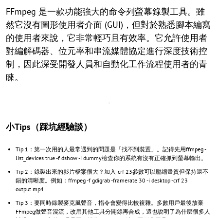
FFmpeg 是一款功能強大的命令列螢幕錄製工具。雖
然它沒有圖形使用者介面 (GUI)，但對於熟悉腳本編寫
的使用者來說，它非常輕巧且有效率。它允許使用者
對編解碼器、位元率和串流媒體協定進行深度技術控
制，因此深受開發人員和自動化工作流程使用者的青
睞。
小Tips（踩坑經驗談）
Tip 1：第一次用的人最常遇到的問題是「找不到裝置」。記得先用ffmpeg -
list_devices true -f dshow -i dummy檢查你的系統有沒有正確抓到螢幕輸出。
Tip 2：錄製出來的影片檔案很大？加入-crf 23參數可以壓縮畫質但保持還不
錯的清晰度。例如：ffmpeg -f gdigrab -framerate 30 -i desktop -crf 23
output.mp4
Tip 3：要同時錄製麥克風聲音，指令會變得比較複雜。多數用戶最後放棄
FFmpeg做聲音混流，改用其他工具分開錄再合成，這也說明了為什麼很多人