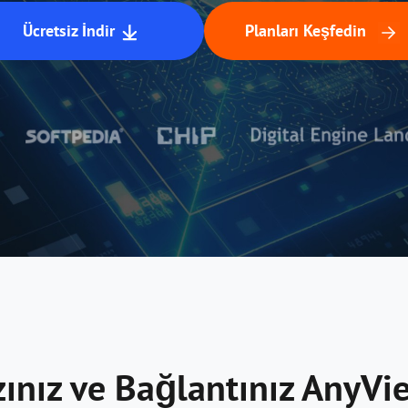
Ücretsiz İndir
Planları Keşfedin
azınız ve Bağlantınız AnyV