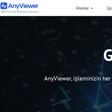
Ürünler
Çö
Bireysel
İş dizüstü bilgisayarını
bilgisayarınıza PC/Mac/
G
üzerinden her yerden üc
AnyViewer, işleminizin he