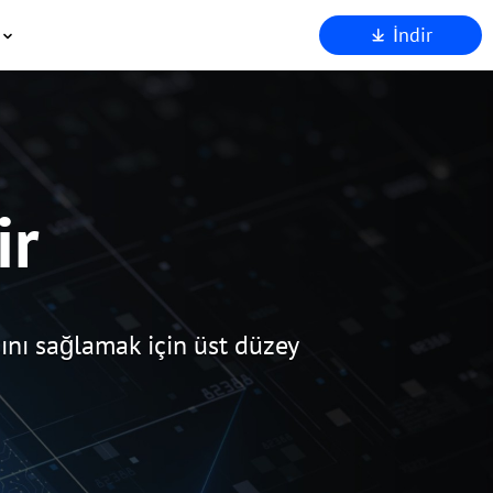
İndir
kkımızda
stek
Ortakları
venlik
den AnyViewer
ir
nı sağlamak için üst düzey