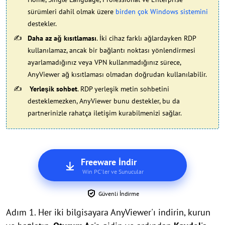
sürümleri dahil olmak üzere
birden çok Windows sistemini
destekler.
Daha az ağ kısıtlaması
. İki cihaz farklı ağlardayken RDP
kullanılamaz, ancak bir bağlantı noktası yönlendirmesi
ayarlamadığınız veya VPN kullanmadığınız sürece,
AnyViewer ağ kısıtlaması olmadan doğrudan kullanılabilir.
Yerleşik sohbet
. RDP yerleşik metin sohbetini
desteklemezken, AnyViewer bunu destekler, bu da
partnerinizle rahatça iletişim kurabilmenizi sağlar.
Freeware İndir
Win PC'ler ve Sunucular
Güvenli İndirme
Adım 1. Her iki bilgisayara AnyViewer'ı indirin, kurun