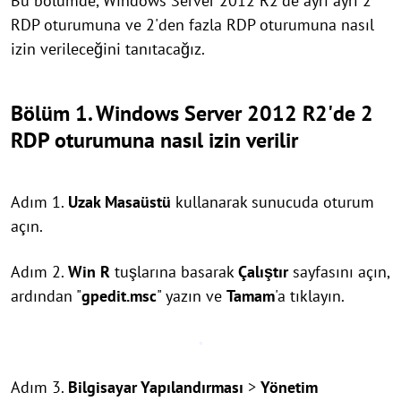
Bu bölümde, Windows Server 2012 R2'de ayrı ayrı 2
RDP oturumuna ve 2'den fazla RDP oturumuna nasıl
izin verileceğini tanıtacağız.
Bölüm 1. Windows Server 2012 R2'de 2
RDP oturumuna nasıl izin verilir
Adım 1.
Uzak Masaüstü
kullanarak sunucuda oturum
açın.
Adım 2.
Win
R
tuşlarına basarak
Çalıştır
sayfasını açın,
ardından "
gpedit.msc
" yazın ve
Tamam
'a tıklayın.
Adım 3.
Bilgisayar Yapılandırması
>
Yönetim