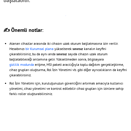
başlatabilir.
✍ Önemli notlar
:
Atanan cihazlar arasında iki cihazın uzak oturum başlatmasına izin verilir.
Hesabınızı
bir Kurumsal plana
yükselterek
sınırsız
kanalın keyfini
çıkarabilirsiniz, bu da aynı anda
sınırsız
sayıda cihazın uzak oturum
başlatabileceği anlamına gelir. Yükseltmeden sonra, bilgisayara
gizlilik modunda
erişme, MSI paketi aracılığıyla toplu dağıtım gerçekleştirme,
cihaz grupları oluşturma, Rol İzin Yönetimi vb. gibi diğer ayrıcalıkların da keyfini
çıkarabilirsiniz.
Rol İzin Yönetimi için, kuruluşunuzun güvenliğini artırmak amacıyla kullanıcı
yönetimi, cihaz yönetimi ve kontrol edilebilir cihaz grupları için izinlere sahip
farklı roller oluşturabilirsiniz.