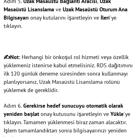
Adım 5.
Uzak Masaüstü Bağlantı Aracısı
,
Uzak
Masaüstü Lisanslama
ve
Uzak Masaüstü Oturum Ana
Bilgisayarı
onay kutularını işaretleyin ve
İleri
'ye
tıklayın.
✍Not:
Herhangi bir önkoşul rol hizmeti veya özellik
yüklemeniz istenirse kabul etmelisiniz. RDS dağıtımını
ilk 120 günlük deneme süresinden sonra kullanmayı
planlıyorsanız, Uzak Masaüstü Lisanslama rolünü
yüklemek de gereklidir.
Adım 6.
Gerekirse hedef sunucuyu otomatik olarak
yeniden başlat
onay kutusunu işaretleyin ve
Yükle
'ye
tıklayın. Tamamen yüklenmesi biraz zaman alacaktır.
İşlem tamamlandıktan sonra bilgisayarınızı yeniden