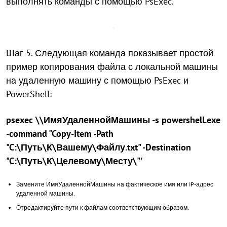
выполнять команды с помощью PsExec.
Шаг 5. Следующая команда показывает простой
пример копирования файла с локальной машины
на удаленную машину с помощью PsExec и
PowerShell:
psexec \\ИмяУдаленнойМашины -s powershell.exe
-command "Copy-Item -Path
"C:\Путь\К\Вашему\Файлу.txt" -Destination
"C:\Путь\К\Целевому\Месту\"'
Замените ИмяУдаленнойМашины на фактическое имя или IP-адрес
удаленной машины.
Отредактируйте пути к файлам соответствующим образом.