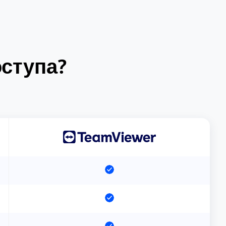
оступа?