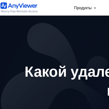
Продукты
Для част
Бесплатный доступ 
рабочему ноутбуку и
компьютеру с ПК, Ma
телефона из любой 
мира
Какой удал