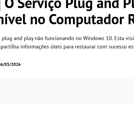
] O Serviço Plug and P
Gerencie o acesso dos usuários com permissões
Controle remoto universal
flexíveis
nível no Computador
Controle servidores no exterior com
facilidade
 plug and play não funcionando no Windows 10. Esta visã
ompartilha informações úteis para restaurar com sucesso e
06/03/2026