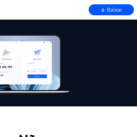
Baixar
a
 AnyViewer