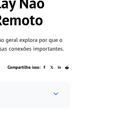
lay Não
 Remoto
o geral explora por que o
ssas conexões importantes.
Compartilhe isso: