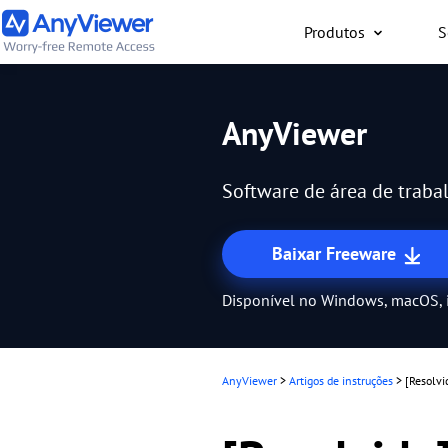
Produtos
S
Indivíduo
AnyViewer
Acesse o laptop de trab
computador para jogos a
Software de área de trabal
PC/Mac/celular de qualq
gratuitamente
Baixar Freeware
Disponível no Windows, macOS, 
AnyViewer
>
Artigos de instruções
>
[Resolvi