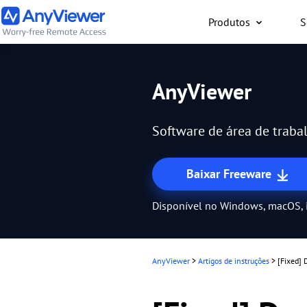
Produtos
S
Indivíduo
AnyViewer
Acesse o laptop de trab
computador para jogos a
Software de área de trabal
PC/Mac/celular de qualq
gratuitamente
Baixar Freeware
Disponível no Windows, macOS, 
AnyViewer
>
Artigos de instruções
>
[Fixed] 