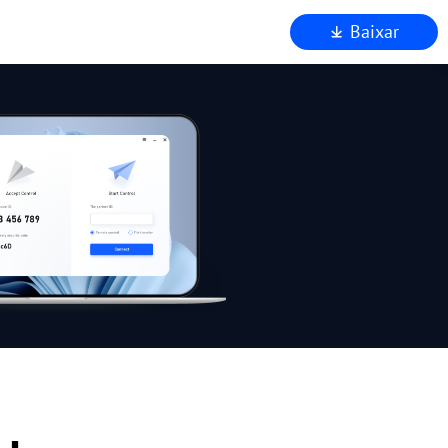
Baixar
a
 AnyViewer