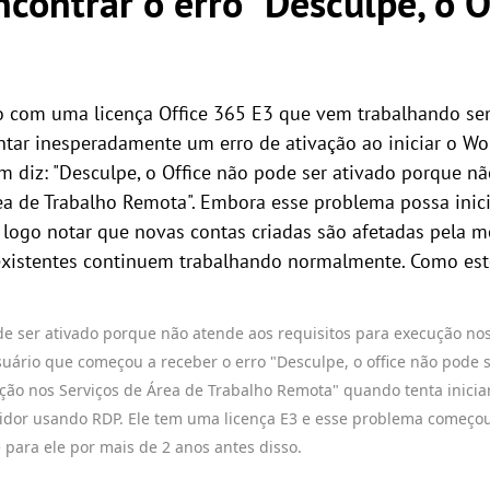
ncontrar o erro "Desculpe, o 
o com uma licença Office 365 E3 que vem trabalhando s
ntar inesperadamente um erro de ativação ao iniciar o Wo
diz: "Desculpe, o Office não pode ser ativado porque nã
a de Trabalho Remota". Embora esse problema possa inici
 logo notar que novas contas criadas são afetadas pela 
existentes continuem trabalhando normalmente. Como est
de ser ativado porque não atende aos requisitos para execução no
ário que começou a receber o erro "Desculpe, o office não pode 
ção nos Serviços de Área de Trabalho Remota" quando tenta inicia
vidor usando RDP. Ele tem uma licença E3 e esse problema começ
para ele por mais de 2 anos antes disso.