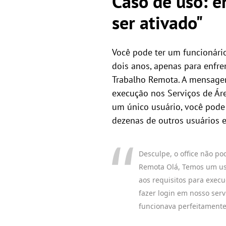
Caso de uso: e
ser ativado"
Você pode ter um funcionári
dois anos, apenas para enfre
Trabalho Remota. A mensagem 
execução nos Serviços de Áre
um único usuário, você pode
dezenas de outros usuários 
Desculpe, o office não po
Remota Olá, Temos um usu
aos requisitos para execu
fazer login em nosso ser
funcionava perfeitamente 