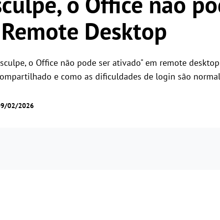
culpe, o Office não po
Gerencie o acesso dos usuários com permissões
Controle remoto universal
flexíveis
o Remote Desktop
Controle servidores no exterior com
facilidade
desculpe, o Office não pode ser ativado" em remote deskto
ompartilhado e como as dificuldades de login são normal
09/02/2026