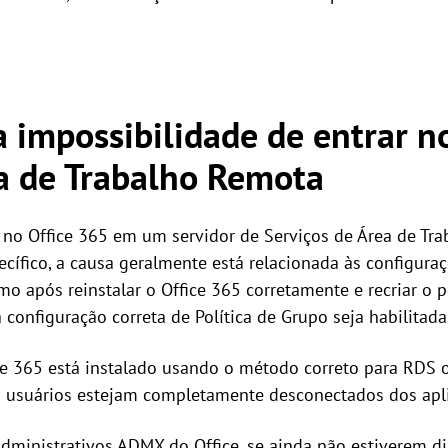
a impossibilidade de entrar n
ea de Trabalho Remota
 no Office 365 em um servidor de Serviços de Área de Tr
cífico, a causa geralmente está relacionada às configura
o após reinstalar o Office 365 corretamente e recriar o p
 configuração correta de Política de Grupo seja habilitada
ce 365 está instalado usando o método correto para RDS o
s usuários estejam completamente desconectados dos apli
dministrativos ADMX do Office, se ainda não estiverem di