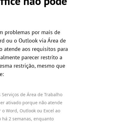
Office não pode
em problemas por mais de
rd ou o Outlook via Área de
o atende aos requisitos para
almente parecer restrito a
mesma restrição, mesmo que
e:
s Serviços de Área de Trabalho
ser ativado porque não atende
r o Word, Outlook ou Excel ao
ou há 2 semanas, enquanto