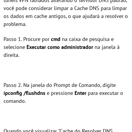
túneis VPN falhados alterando o servidor DNS padrão,
você pode considerar limpar a Cache DNS para limpar
os dados em cache antigos, o que ajudará a resolver o
problema.
Passo 1. Procure por
cmd
na caixa de pesquisa e
selecione
Executar como administrador
na janela à
direita.
Passo 2. Na janela do Prompt de Comando, digite
ipconfig /flushdns
e pressione
Enter
para executar o
comando.
Quando você visualizar "Cache do Resolver DNS