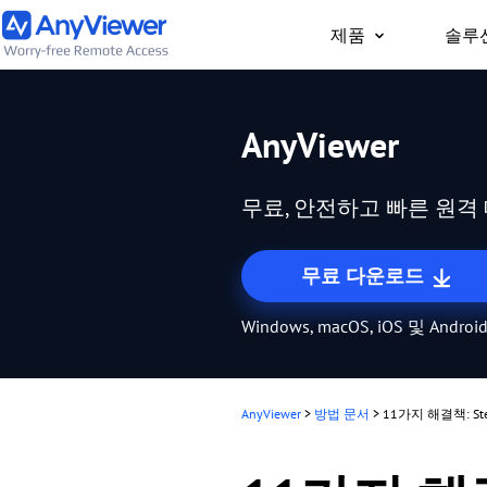
제품
솔루
개인용
AnyViewer
어디서나 PC/Mac/휴
트북과 게이밍 PC에 
무료, 안전하고 빠른 원
무료 다운로드
Windows, macOS, iOS 및 And
AnyViewer
>
방법 문서
>
11가지 해결책: St