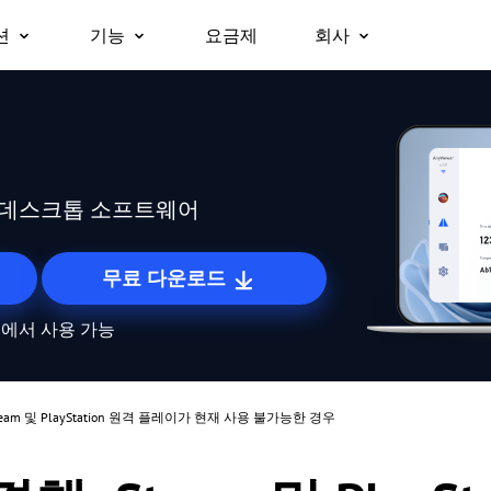
션
기능
요금제
회사
회사 소개
원격 데스크톱
무인 원격 액세스
비즈니스용
지원
플랫폼
즉시 원격 데스크톱에 접속
승인 없이 원격 장치에 접속.
파트너
Windows용
보안
대폰으로 업무용 노
팀, 조직 및 기업을 위한 올인원 보
macOS용
원격 액세스
화면 미러링
왜 AnyViewer인가
무료로 원격 접속
안 원격 근무 및 원격 지원 솔루션
iOS용
어디서나 내 컴퓨터에 접속
장치 간 화면을 무선으로 미러링.
격 데스크톱 소프트웨어
Android용
원격 지원
파일 전송
원격으로 고객 IT 지원 제공
장치 간 파일을 빠르게 이동.
무료 다운로드
원격 근무
프라이버시 모드
roid에서 사용 가능
사무실처럼 원격으로 업무 수행
검은 화면으로 보이지 않는 원격 접속.
원격 게이밍
스크린 월
어디서나 게임에 접속
여러 화면을 동시에 모니터링.
eam 및 PlayStation 원격 플레이가 현재 사용 불가능한 경우
글로벌 원격 제어
역할 권한 관리
해외 서버를 손쉽게 제어
유연한 권한으로 사용자 액세스 관리.