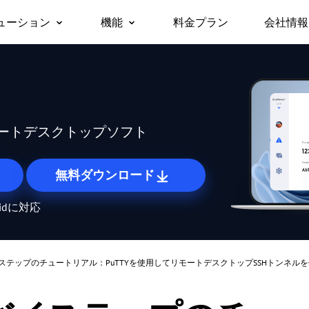
ューション
機能
料金プラン
会社情報
会社
リモートデスクトップ
無人リモートアクセス
ビジネス向け
サポ
対応デバイス
リモートデスクトップに即時アクセス
許可なしでリモートデバイスにアクセス
パー
Windows版
セキ
/スマホから仕
チームや企業でのテレワークや
macOS版
リモートアクセス
画面ミラーリング
Any
に無料でアク
ITサポートを、安全かつ一括で
iOS版
どこからでも自分のPCに接続
デバイス間でワイヤレスに画面を共有
ートデスクトップソフト
管理
Android版
リモートサポート
ファイル転送
遠隔でお客様のITトラブルを解決
デバイス間でファイルを高速転送
無料ダウンロード
リモートワーク
プライバシーモード
oidに対応
オフィスと同じようにリモートで働く
画面を黒くしてリモート操作を隠す
リモートゲーム
画面の壁
どこからでもゲームをプレイ
たくさんの画面を一度にまとめて管理
ステップのチュートリアル：PuTTYを使用してリモートデスクトップSSHトンネル
海外リモート操作
ロール権限管理
海外にあるサーバーもスムーズに操作
柔軟な権限設定でユーザー管理を効率化