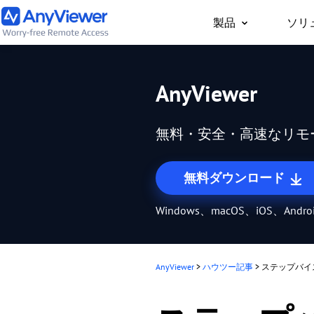
製品
ソリ
個人向け
AnyViewer
どこからでもPC/Mac
事用PCやゲーム用PC
無料・安全・高速なリモ
セス
無料ダウンロード
Windows、macOS、iOS、Andr
AnyViewer
>
ハウツー記事
>
ステップバイ