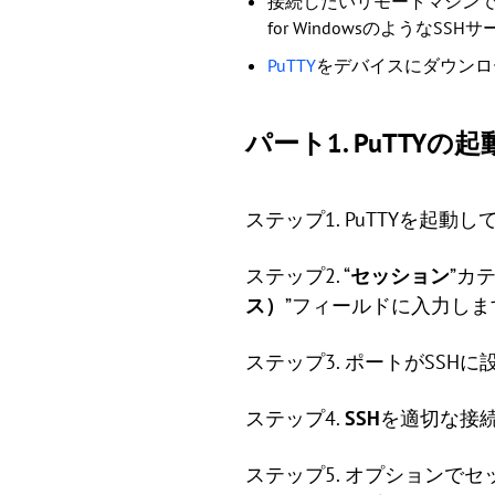
接続したいリモートマシンでS
for Windowsのような
PuTTY
をデバイスにダウンロ
パート1.
PuTTYの
ステップ1. PuTTYを起動
ステップ2. “
セッション
”カ
ス）
”フィールドに入力しま
ステップ3. ポートがSSH
ステップ4.
SSH
を適切な接
ステップ5. オプションで