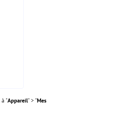
 à "
Appareil
" > "
Mes