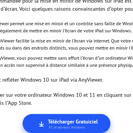
ommandée pour la mise en miroir de Windows sur iPad est 
 d"écran. Voici quelques raisons convaincantes d"opter po
ewer permet une mise en miroir et un contrôle sans faille de Windo
et également de mettre en miroir l"écran de votre iPad sur Windows.
yViewer facilite la mise en miroir de l"écran via internet. Que votr
nts ou dans des endroits distincts, vous pouvez mettre en miroir l"
yViewer, vous pouvez mettre sans effort l"écran d"un ordinateur 
 un accès non supervisé à distance similaire à une présence physiqu
refléter Windows 10 sur iPad via AnyViewer.
er sur votre ordinateur Windows 10 et 11 en cliquant sur
is l"App Store.
Télécharger Gratuiciel
PC et serveurs Windows