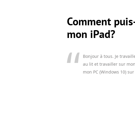
Comment puis-
mon iPad?
Bonjour à tous. Je travail
au lit et travailler sur m
mon PC (Windows 10) sur 