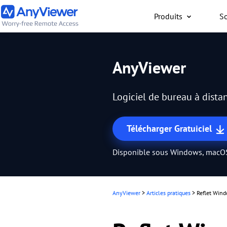
Produits
So
Particuliers
AnyViewer
Accès gratuit à votre or
travail ou de jeu depuis
Logiciel de bureau à distan
PC/Mac/mobile, où que 
Télécharger Gratuiciel
Disponible sous Windows, macOS
AnyViewer
>
Articles pratiques
>
Reflet Windo