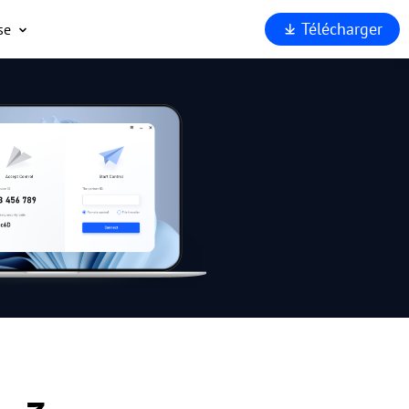
Télécharger
se
opos
port
enaires
rité
rquoi
Viewer