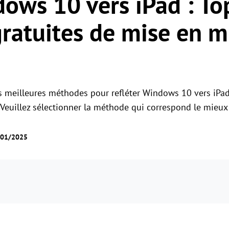
dows 10 vers iPad : To
Gestion des permissions des rôles
Gérer les accès des utilisateurs avec des
Contrôle à distance global
ratuites de mise en m
permissions flexibles.
Contrôler des serveurs à l'étranger en
toute simplicité
s meilleures méthodes pour refléter Windows 10 vers iPad
 Veuillez sélectionner la méthode qui correspond le mieux
5/01/2025