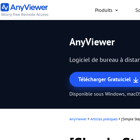
Produits
So
Particuliers
AnyViewer
Accès gratuit à votre or
travail ou de jeu depuis
Logiciel de bureau à distan
PC/Mac/mobile, où que 
Télécharger Gratuiciel
Disponible sous Windows, macOS
AnyViewer
>
Articles pratiques
>
[Simple Ste