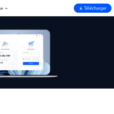
Télécharger
se
opos
port
enaires
rité
rquoi
Viewer