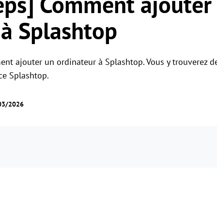
eps] Comment ajouter
Gestion des permissions des rôles
Gérer les accès des utilisateurs avec des
Contrôle à distance global
 à Splashtop
permissions flexibles.
Contrôler des serveurs à l'étranger en
toute simplicité
nt ajouter un ordinateur à Splashtop. Vous y trouverez d
ce Splashtop.
/03/2026