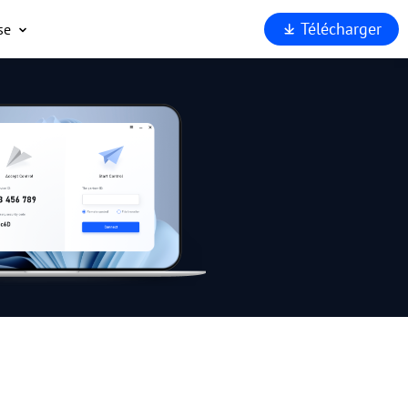
Télécharger
se
opos
port
enaires
rité
rquoi
Viewer