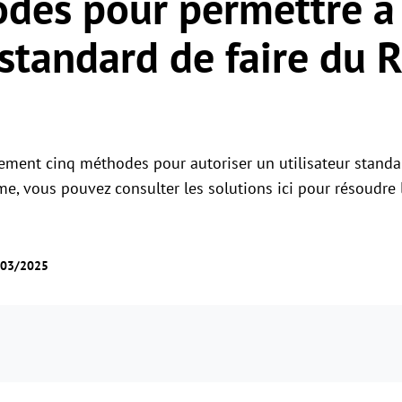
des pour permettre à
Gestion des permissions des rôles
Gérer les accès des utilisateurs avec des
Contrôle à distance global
 standard de faire du 
permissions flexibles.
Contrôler des serveurs à l'étranger en
toute simplicité
alement cinq méthodes pour autoriser un utilisateur standa
me, vous pouvez consulter les solutions ici pour résoudre
3/03/2025