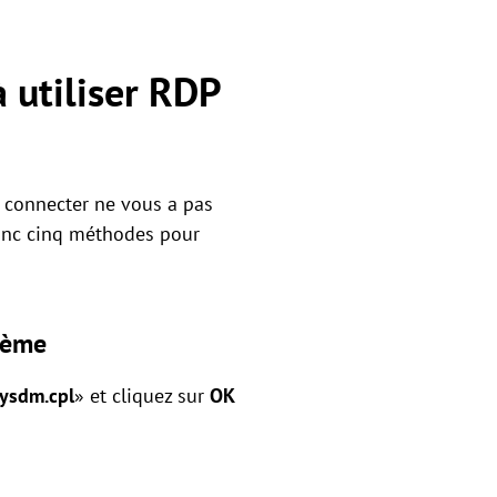
 utiliser RDP
s connecter ne vous a pas
donc cinq méthodes pour
stème
ysdm.cpl
» et cliquez sur
OK