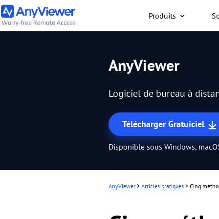
Produits
So
Particuliers
AnyViewer
Accès gratuit à votre or
travail ou de jeu depuis
Logiciel de bureau à distan
PC/Mac/mobile, où que 
Télécharger Gratuiciel
Disponible sous Windows, macOS
AnyViewer
>
Articles pratiques
>
Cinq méthod