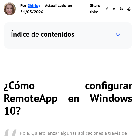
Por
Shirley
Actualizado en
Share
31/03/2026
this:
Índice de contenidos
¿Cómo configurar
RemoteApp en Windows
10?
Hola. Quiero lanzar algunas aplicaciones a través de