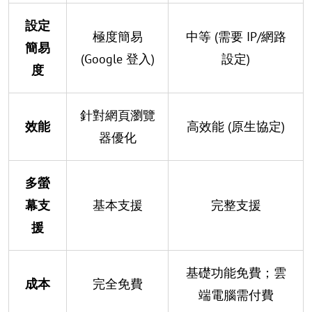
設定
極度簡易
中等 (需要 IP/網路
簡易
(Google 登入)
設定)
度
針對網頁瀏覽
效能
高效能 (原生協定)
器優化
多螢
幕支
基本支援
完整支援
援
基礎功能免費；雲
成本
完全免費
端電腦需付費