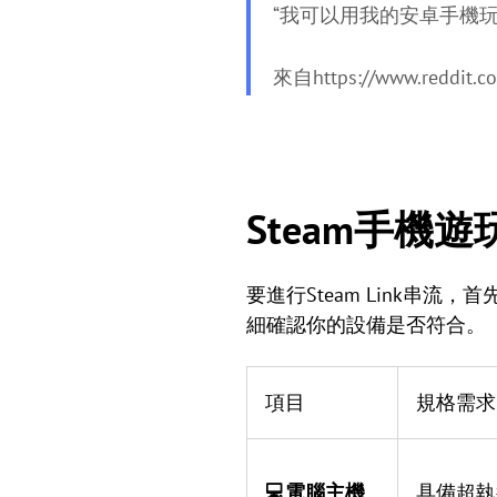
“我可以用我的安卓手機玩
來自https://www.redd
Steam手機遊
要進行Steam Link串流
細確認你的設備是否符合。
項目
規格需求
💻電腦主機
具備超執