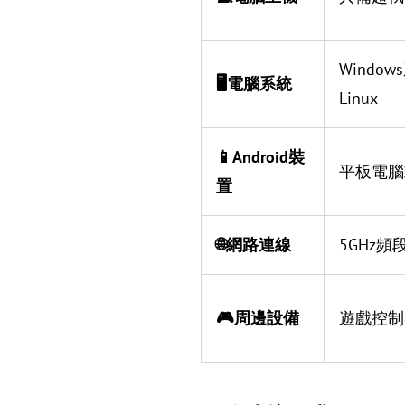
Window
🖥️電腦系統
Linux
📱Android裝
平板電腦
置
🌐網路連線
5GHz頻
🎮周邊設備
遊戲控制