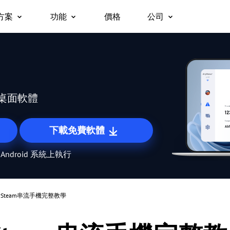
方案
功能
價格
公司
關於我們
遠端桌面
無人值守遠端存取
企業版
支援
平台
立即存取遠端桌面
無需權限即可存取遠端裝置。
合作夥伴
用於 Windows
安全性
c/手機免費存取
為團隊、組織與企業打造的一體化安
用於 macOS
遠端存取
螢幕鏡像
為什麼選擇 AnyViewe
。
全遠距工作及支援方案。
用於 iOS
隨時隨地存取您的電腦
跨裝置無線螢幕鏡像。
桌面軟體
用於 Android
遠端支援
檔案傳輸
為客戶提供遠端技術支援
在裝置之間快速移動檔案。
下載免費軟體
遠端工作
隱私模式
 Android 系統上執行
沉浸式遠端辦公
在隱形遠端存取時將畫面變為黑屏。
遠端遊戲
螢幕墻
隨時隨地暢玩遊戲
同時監控多個螢幕。
新Steam串流手機完整教學
全球遠端控制
角色權限管理
輕鬆控制海外伺服器
使用彈性權限管理使用者存取。