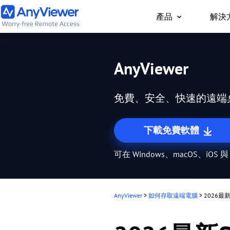
產品
解決
個人版
AnyViewer
隨時隨地透過 PC/Ma
工作用筆電與遊戲電腦
免費、安全、快速的遠端
下載免費軟體
可在 Windows、macOS、iOS 與
AnyViewer
>
如何存取遠端電腦
>
2026最