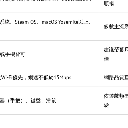
順暢
s系統、Steam OS、macOS Yosemite以上、
多數主流
建議螢幕
或手機皆可
佳
段Wi-Fi優先，網速不低於15Mbps
網路品質
依遊戲類
器（手把）、鍵盤、滑鼠
驗