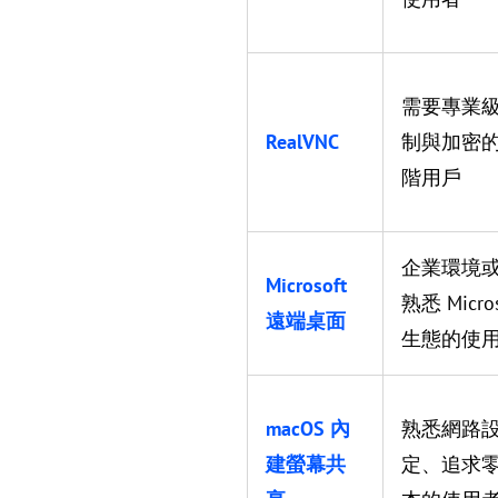
需要專業
RealVNC
制與加密
階用戶
企業環境
Microsoft
熟悉 Micros
遠端桌面
生態的使
macOS 內
熟悉網路
建螢幕共
定、追求