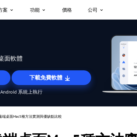
方案
功能
價格
公司
關於我們
遠端桌面
無人值守遠端存取
企業版
支援
平台
立即存取遠端桌面
無需權限即可存取遠端裝置。
合作夥伴
用於 Windows
安全性
c/手機免費存取
為團隊、組織與企業打造的一體化安
用於 macOS
遠端存取
螢幕鏡像
為什麼選擇 AnyViewe
。
全遠距工作及支援方案。
用於 iOS
隨時隨地存取您的電腦
跨裝置無線螢幕鏡像。
桌面軟體
用於 Android
遠端支援
檔案傳輸
為客戶提供遠端技術支援
在裝置之間快速移動檔案。
下載免費軟體
遠端工作
隱私模式
 Android 系統上執行
沉浸式遠端辦公
在隱形遠端存取時將畫面變為黑屏。
遠端遊戲
螢幕墻
隨時隨地暢玩遊戲
同時監控多個螢幕。
ws遠端桌面Mac5種方法實測與優缺點比較
全球遠端控制
角色權限管理
輕鬆控制海外伺服器
使用彈性權限管理使用者存取。