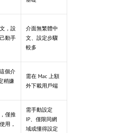
文，設
介面無繁體中
己動手
文、設定步驟
較多
，這個介
需在 Mac 上額
定稍嫌
外下載用戶端
需手動設定
，僅推
IP、僅限同網
使用，
域或懂得設定