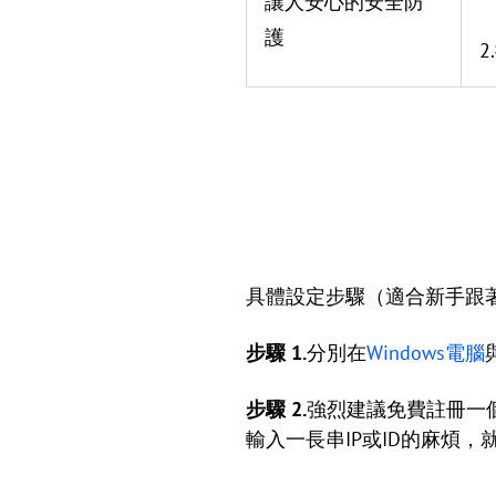
讓人安心的安全防
護
具體設定步驟（適合新手跟
步驟 1.
分別在
Windows電腦
步驟 2.
強烈建議免費註冊一
輸入一長串IP或ID的麻煩