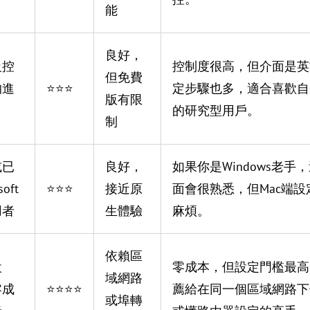
能
良好，
級控
控制度很高，但介面是英
但免費
的進
⭐⭐⭐
定步驟也多，適合喜歡自
版有限
的研究型用戶。
制
或已
良好，
如果你是Windows老手
oft
⭐⭐⭐
接近原
面會很熟悉，但Mac端設
用者
生體驗
麻煩。
依賴區
設
零成本，但設定門檻最高
域網路
零成
⭐⭐⭐⭐
薦給在同一個區域網路下
或埠轉