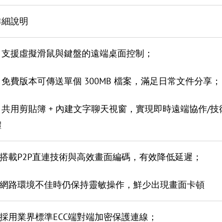
詳細說明
1. 支援虛擬滑鼠與鍵盤的遠端桌面控制；
. 免費版本可傳送單個 300MB 檔案，滿足日常文件分享；
3. 共用剪貼簿 + 內建文字聊天視窗，實現即時遠端協作
體
1.搭載P2P直連技術與高效畫面編碼，有效降低延遲；
2.網路環境不佳時仍保持靈敏操作，鮮少出現畫面卡頓
1.採用業界標準ECC端對端加密保護連線；