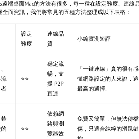
ows遠端桌面Mac的方法有很多，每一種在設定難度、連
握全面資訊，我們將常見的五種方法整理成以下表格：
設定
連線品
小編實測短評
難度
質
穩定流
用、
「一鍵連線」真的很有感
暢，支
與流
⭐⭐
懂網路設定的人來說，這
援 P2P
用者
最高的選擇。
直連
依賴網
、希
免費又簡單，但無法傳檔
路與瀏
費的
⭐⭐
傷，只適合純粹的滑鼠鍵
覽器效
控。