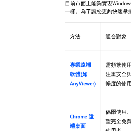
目前市面上能夠實現Wind
一樣。為了讓您更夠快速掌
方法
適合對象
專業遠端
需頻繁使
軟體(如
注重安全
AnyViewer)
暢度的使
偶爾使用
Chrome 遠
望完全免
端桌面
使用者