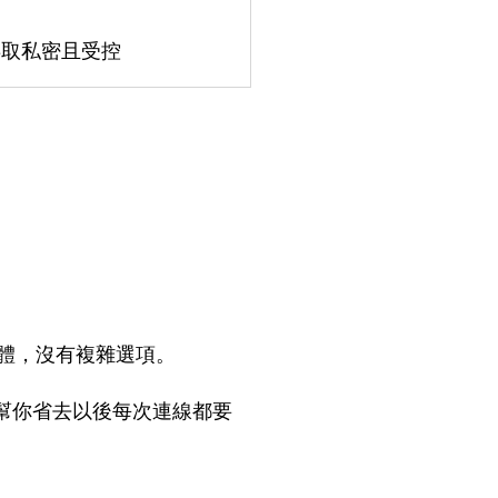
存取私密且受控
般軟體，沒有複雜選項。
幫你省去以後每次連線都要