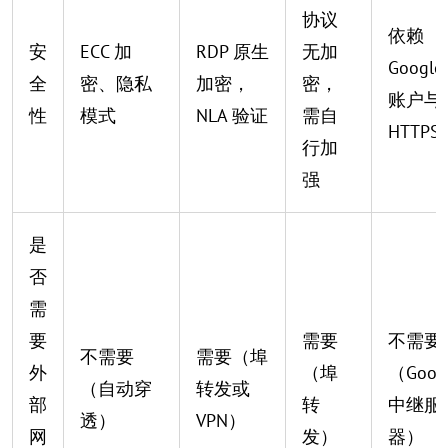
协议
依赖
安
ECC 加
RDP 原生
无加
Google
全
密、隐私
加密，
密，
账户与
性
模式
NLA 验证
需自
HTTPS
行加
强
是
否
需
要
需要
不需要
不需要
需要（埠
外
（埠
（Goog
（自动穿
转发或
部
转
中继服
透）
VPN）
网
发）
器）