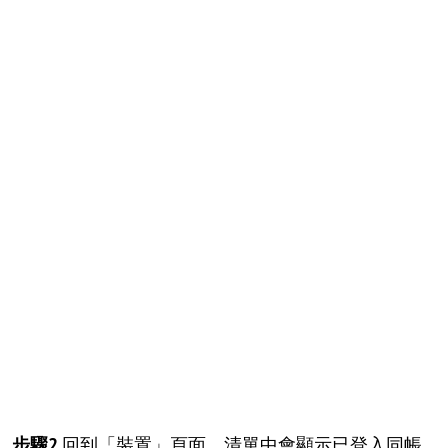
步驟2.
回到「裝置」頁面，清單中會顯示已登入同帳