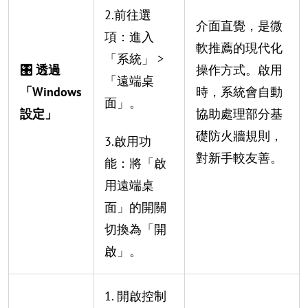
2.前往選
介面直覺，是微
項：進入
軟推薦的現代化
「系統」 >
🎛️ 透過
操作方式。啟用
「遠端桌
「Windows
時，系統會自動
面」。
設定」
協助處理部分基
礎防火牆規則，
3.啟用功
對新手較友善。
能：將「啟
用遠端桌
面」的開關
切換為「開
啟」。
1. 開啟控制