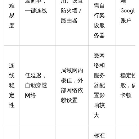
最简单，
用、设置
赖
难
需自
一键连线
防火墙 /
Google
易
行架
路由器
账户
度
设服
务器
受网
连
络和
局域网内
线
低延迟，
服务
稳定性
极佳，外
稳
自动穿透
器配
般，偶
部网络依
定
网络
置影
卡顿
赖设置
性
响较
大
标准