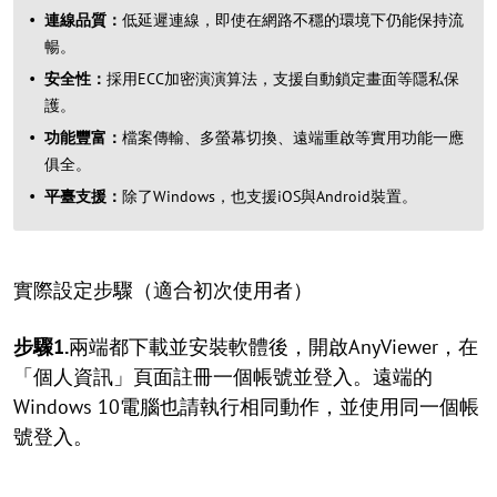
連線品質：
低延遲連線，即使在網路不穩的環境下仍能保持流
暢。
安全性：
採用ECC加密演演算法，支援自動鎖定畫面等隱私保
護。
功能豐富：
檔案傳輸、多螢幕切換、遠端重啟等實用功能一應
俱全。
平臺支援：
除了Windows，也支援iOS與Android裝置。
實際設定步驟（適合初次使用者）
步驟1.
兩端都下載並安裝軟體後，開啟AnyViewer，在
「個人資訊」頁面註冊一個帳號並登入。遠端的
Windows 10電腦也請執行相同動作，並使用同一個帳
號登入。