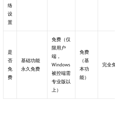
络
设
置
免费（仅
限用户
是
免费
端，
否
基础功能
（基
Windows
完全免
免
永久免费
本功
被控端需
费
能）
专业版以
上）