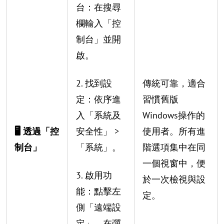
台：在搜尋
欄輸入「控
制台」並開
啟。
2. 找到設
傳統可靠，適合
定：依序進
習慣舊版
入「系統及
Windows操作的
🖥️ 透過「控
安全性」 >
使用者。所有進
制台」
「系統」。
階選項集中在同
一個視窗中，便
3. 啟用功
於一次檢視與設
能：點擊左
定。
側「遠端設
定」，在彈