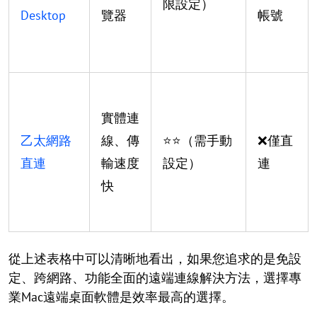
限設定）
Desktop
覽器
帳號
實體連
乙太網路
線、傳
⭐⭐（需手動
❌僅直
直連
輸速度
設定）
連
快
從上述表格中可以清晰地看出，如果您追求的是免設
定、跨網路、功能全面的遠端連線解決方法，選擇專
業Mac遠端桌面軟體是效率最高的選擇。