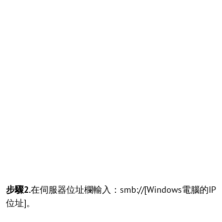
步驟2.
在伺服器位址欄輸入：smb://[Windows電腦的IP
位址]。