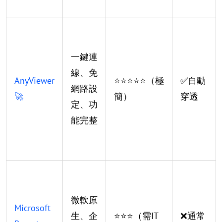
一鍵連
線、免
AnyViewer
⭐⭐⭐⭐⭐（極
✅自動
網路設
🚀
簡）
穿透
定、功
能完整
微軟原
Microsoft
生、企
⭐⭐⭐（需IT
❌通常