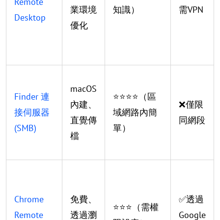
Remote
業環境
知識）
需VPN
Desktop
優化
macOS
Finder 連
⭐⭐⭐⭐（區
內建、
❌僅限
接伺服器
域網路內簡
直覺傳
同網段
(SMB)
單）
檔
Chrome
免費、
✅透過
⭐⭐⭐（需權
Remote
透過瀏
Google