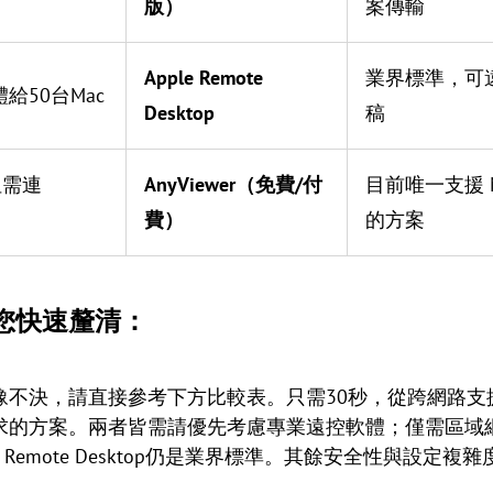
版）
案傳輸
Apple Remote
業界標準，可
給50台Mac
Desktop
稿
但需連
AnyViewer（免費/付
目前唯一支援 M
費）
的方案
您快速釐清：
豫不決，請直接參考下方比較表。只需30秒，從跨網路支
求的方案。兩者皆需請優先考慮專業遠控軟體；僅需區域
 Remote Desktop仍是業界標準。其餘安全性與設定