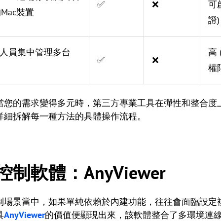
✅
❌
可
Mac裝置
證)
業人員集中管理多台
高
✅
❌
權
當您的需求變得多元時，第三方專業工具在彈性和整合度
詳細拆解每一種方法的具體操作流程。
軟體：AnyViewer
制場景當中，如果單純依賴於內建功能，往往會面臨設定
具
AnyViewer
的價值便顯現出來，該軟體整合了多環境連