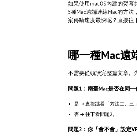
如果使用macOS內建的熒幕
5種Mac遠端連線Mac的方
案傳輸速度最快呢？直接往
哪一種Mac
不需要從頭讀完整篇文章。
問題1：兩臺Mac是否在同
是 ➔ 直接跳看「方法二、三
否 ➔ 往下看問題2。
問題2：你「會不會」設定V