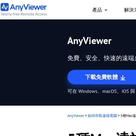
產品
解決
個人版
AnyViewer
隨時隨地透過 PC/Ma
工作用筆電與遊戲電腦
免費、安全、快速的遠端
下載免費軟體
可在 Windows、macOS、iOS 與
AnyViewer
>
如何存取遠端電腦
>
5種Mac