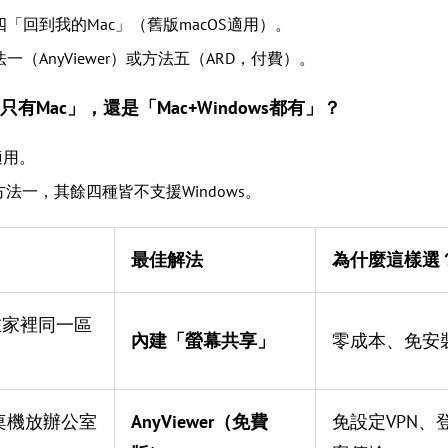
四「回到我的Mac」（舊版macOS適用）。
一（AnyViewer）或方法五（ARD，付費）。
Mac」，還是「Mac+Windows都有」？
適用。
選方法一，其餘四種皆不支援Windows。
最佳解法
為什麼這樣選
在家裡同一區
內建「螢幕共享」
零成本、免安裝，
桌機放辦公室
AnyViewer（免費
免設定VPN