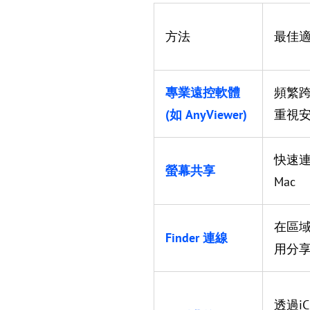
方法
最佳
專業遠控軟體
頻繁
(如 AnyViewer)
重視
快速
螢幕共享
Mac
在區
Finder 連線
用分享
透過i