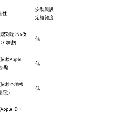
安裝與設
全性
定複雜度
(端到端256位
低
CC加密)
(依賴Apple
低
密碼)
 (依賴本地帳
低
證))
Apple ID +