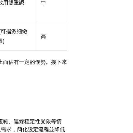
啟用雙重認
中
 (可指派細緻
高
限)
上面佔有一定的優勢。接下來
複雜、連線穩定性受限等情
線需求，簡化設定流程並降低