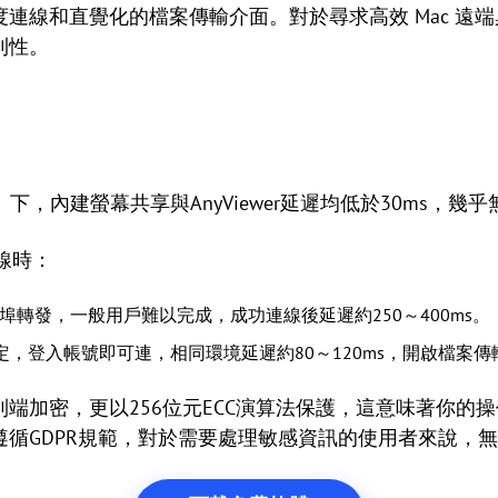
連線和直覺化的檔案傳輸介面。對於尋求高效 Mac 遠
利性。
5）下，內建螢幕共享與AnyViewer延遲均低於30ms，幾
線時：
埠轉發，一般用戶難以完成，成功連線後延遲約250～400ms。
網路設定，登入帳號即可連，相同環境延遲約80～120ms，開啟檔案
端加密，更以256位元ECC演算法保護，這意味著你的
循GDPR規範，對於需要處理敏感資訊的使用者來說，