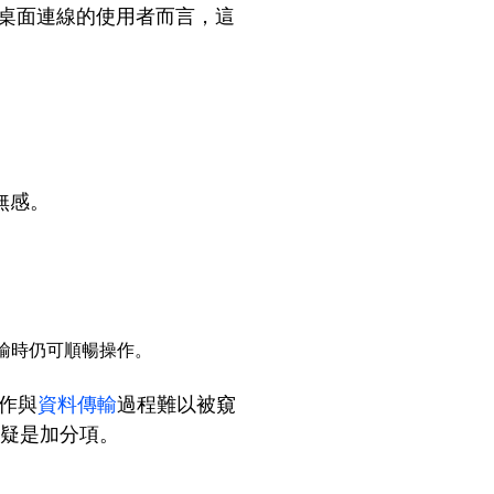
端桌面連線的使用者而言，這
乎無感。
傳輸時仍可順暢操作。
操作與
資料傳輸
過程難以被窺
無疑是加分項。