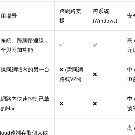
跨網路支
跨系統
適用場景
安
援
(Windows)
跨系統、跨網路連線，
高 
✅
✅
安全與附加功能
元E
連線同網域內的另一台
❌ (需同網
中 
❌
路或VPN)
ID
域網路內快速控制已啟
中
❌
❌
的Mac
號憑
高 (
Cloud遠端存取個人或