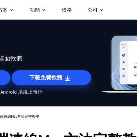
方案
功能
價格
公司
關於我們
遠端桌面
無人值守遠端存取
企業版
支援
平台
立即存取遠端桌面
無需權限即可存取遠端裝置。
合作夥伴
用於 Windows
安全性
c/手機免費存取
為團隊、組織與企業打造的一體化安
用於 macOS
遠端存取
螢幕鏡像
為什麼選擇 AnyViewe
。
全遠距工作及支援方案。
用於 iOS
隨時隨地存取您的電腦
跨裝置無線螢幕鏡像。
桌面軟體
用於 Android
遠端支援
檔案傳輸
為客戶提供遠端技術支援
在裝置之間快速移動檔案。
下載免費軟體
遠端工作
隱私模式
 Android 系統上執行
沉浸式遠端辦公
在隱形遠端存取時將畫面變為黑屏。
遠端遊戲
螢幕墻
隨時隨地暢玩遊戲
同時監控多個螢幕。
遠端連線Mac方法完整教學
全球遠端控制
角色權限管理
輕鬆控制海外伺服器
使用彈性權限管理使用者存取。