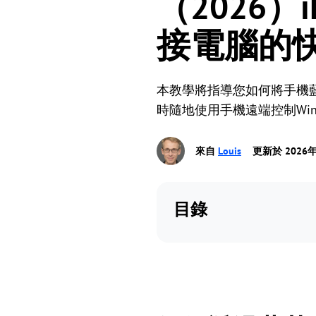
（2026）i
接電腦的
本教學將指導您如何將手機藍牙
時隨地使用手機遠端控制Win
來自
Louis
更新於 2026年
目錄