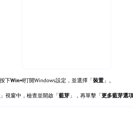
，按下
Win+I
打開Windows設定，並選擇「
裝置
」。
置」視窗中，檢查並開啟「
藍芽
」，再單擊「
更多藍芽選