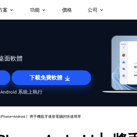
方案
功能
價格
公司
關於我們
遠端桌面
無人值守遠端存取
企業版
支援
平台
立即存取遠端桌面
無需權限即可存取遠端裝置。
合作夥伴
用於 Windows
安全性
c/手機免費存取
為團隊、組織與企業打造的一體化安
用於 macOS
遠端存取
螢幕鏡像
為什麼選擇 AnyViewe
。
全遠距工作及支援方案。
用於 iOS
隨時隨地存取您的電腦
跨裝置無線螢幕鏡像。
桌面軟體
用於 Android
遠端支援
檔案傳輸
為客戶提供遠端技術支援
在裝置之間快速移動檔案。
下載免費軟體
遠端工作
隱私模式
 Android 系統上執行
沉浸式遠端辦公
在隱形遠端存取時將畫面變為黑屏。
遠端遊戲
螢幕墻
隨時隨地暢玩遊戲
同時監控多個螢幕。
）iPhone+Android丨 將手機藍牙連接電腦的快速簡單
全球遠端控制
角色權限管理
輕鬆控制海外伺服器
使用彈性權限管理使用者存取。