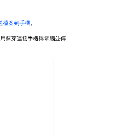
？
送檔案到手機
。
使用藍芽連接手機與電腦並傳