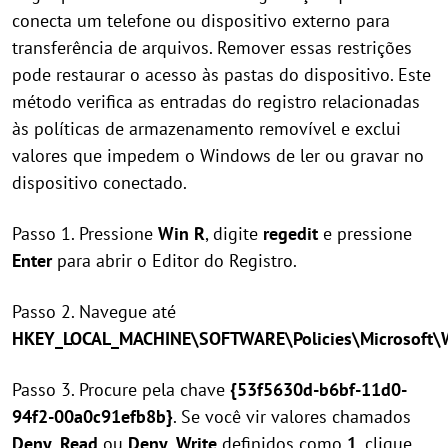
conecta um telefone ou dispositivo externo para
transferência de arquivos. Remover essas restrições
pode restaurar o acesso às pastas do dispositivo. Este
método verifica as entradas do registro relacionadas
às políticas de armazenamento removível e exclui
valores que impedem o Windows de ler ou gravar no
dispositivo conectado.
Passo 1. Pressione
Win R
, digite
regedit
e pressione
Enter
para abrir o Editor do Registro.
Passo 2. Navegue até
HKEY_LOCAL_MACHINE\SOFTWARE\Policies\Microsoft\
Passo 3. Procure pela chave
{53f5630d-b6bf-11d0-
94f2-00a0c91efb8b}
. Se você vir valores chamados
Deny_Read
ou
Deny_Write
definidos como
1
, clique