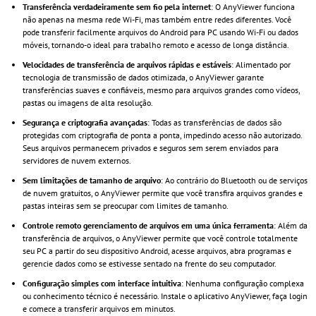
Transferência verdadeiramente sem fio pela internet
: O AnyViewer funciona
não apenas na mesma rede Wi-Fi, mas também entre redes diferentes. Você
pode transferir facilmente arquivos do Android para PC usando Wi-Fi ou dados
móveis, tornando-o ideal para trabalho remoto e acesso de longa distância.
Velocidades de transferência de arquivos rápidas e estáveis
: Alimentado por
tecnologia de transmissão de dados otimizada, o AnyViewer garante
transferências suaves e confiáveis, mesmo para arquivos grandes como vídeos,
pastas ou imagens de alta resolução.
Segurança e criptografia avançadas
: Todas as transferências de dados são
protegidas com criptografia de ponta a ponta, impedindo acesso não autorizado.
Seus arquivos permanecem privados e seguros sem serem enviados para
servidores de nuvem externos.
Sem limitações de tamanho de arquivo
: Ao contrário do Bluetooth ou de serviços
de nuvem gratuitos, o AnyViewer permite que você transfira arquivos grandes e
pastas inteiras sem se preocupar com limites de tamanho.
Controle remoto gerenciamento de arquivos em uma única ferramenta
: Além da
transferência de arquivos, o AnyViewer permite que você controle totalmente
seu PC a partir do seu dispositivo Android, acesse arquivos, abra programas e
gerencie dados como se estivesse sentado na frente do seu computador.
Configuração simples com interface intuitiva
: Nenhuma configuração complexa
ou conhecimento técnico é necessário. Instale o aplicativo AnyViewer, faça login
e comece a transferir arquivos em minutos.