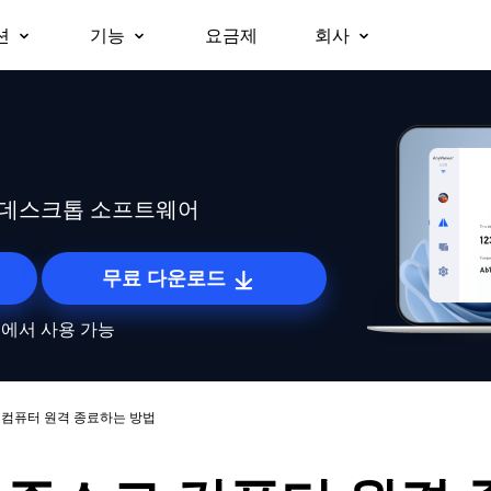
션
기능
요금제
회사
회사 소개
원격 데스크톱
무인 원격 액세스
비즈니스용
지원
플랫폼
즉시 원격 데스크톱에 접속
승인 없이 원격 장치에 접속.
파트너
Windows용
보안
대폰으로 업무용 노
팀, 조직 및 기업을 위한 올인원 보
macOS용
원격 액세스
화면 미러링
왜 AnyViewer인가
무료로 원격 접속
안 원격 근무 및 원격 지원 솔루션
iOS용
어디서나 내 컴퓨터에 접속
장치 간 화면을 무선으로 미러링.
격 데스크톱 소프트웨어
Android용
원격 지원
파일 전송
원격으로 고객 IT 지원 제공
장치 간 파일을 빠르게 이동.
무료 다운로드
원격 근무
프라이버시 모드
roid에서 사용 가능
사무실처럼 원격으로 업무 수행
검은 화면으로 보이지 않는 원격 접속.
원격 게이밍
스크린 월
어디서나 게임에 접속
여러 화면을 동시에 모니터링.
소로 컴퓨터 원격 종료하는 방법
글로벌 원격 제어
역할 권한 관리
해외 서버를 손쉽게 제어
유연한 권한으로 사용자 액세스 관리.