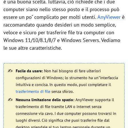
è una buona scelta. Tuttavia, ciò richiede che i due
computer siano nello stesso posto e il processo può
essere un po" complicato per molti utenti.
AnyViewer
è
raccomandato quando desideri un modo semplice,
veloce e sicuro per trasferire file tra computer con
Windows 11/10/8.1/8/7 e Windows Servers. Vediamo
le sue altre caratteristiche.
Facile da usare:
Non hai bisogno di fare ulteriori
configurazioni di Windows; lo strumento ha un"interfaccia
intuitiva e concisa. In questo modo, puoi completare il
trasferimento di file
senza sforzo.
Nessuna limitazione dello spazio:
AnyViewer supporta il
trasferimento di file tramite LAN o internet senza
connessione via cavo. I due computer possono trovarsi in
luoghi diversi. Ciò significa che puoi trasferire file dal
desktop aziendale al tuo laptop personale durante un