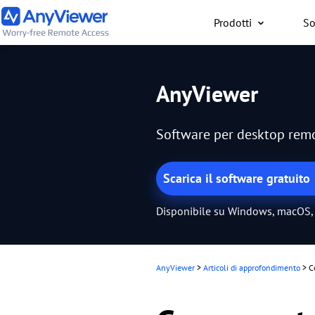
Prodotti
So
Privati
AnyViewer
Accedi gratuitamente al
lavoro o gaming da
Software per desktop remot
PC/Mac/smartphone, ov
trovi
Scarica il software gratuito
Disponibile su Windows, macOS, 
AnyViewer
>
Articoli di approfondimento
>
C