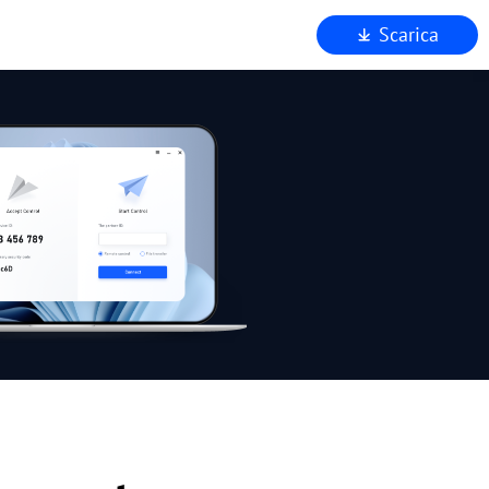
Scarica
mo
to
za
AnyViewer