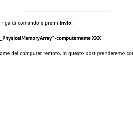
te riga di comando e premi
Invio
:
2_PhysicalMemoryArray" -computername XXX
l nome del computer remoto. In questo post prenderemo 