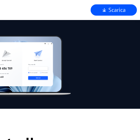
Scarica
mo
to
za
AnyViewer