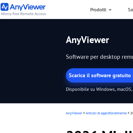
Prodotti
So
Privati
AnyViewer
Accedi gratuitamente al
lavoro o gaming da
Software per desktop remot
PC/Mac/smartphone, ov
trovi
Scarica il software gratuito
Disponibile su Windows, macOS, 
AnyViewer
>
Articoli di approfondimento
>
2