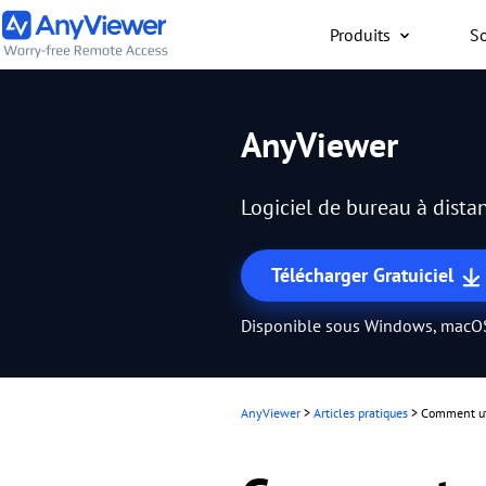
Produits
So
Particuliers
AnyViewer
Accès gratuit à votre or
travail ou de jeu depuis
Logiciel de bureau à distan
PC/Mac/mobile, où que 
Télécharger Gratuiciel
Disponible sous Windows, macOS
AnyViewer
>
Articles pratiques
>
Comment uti