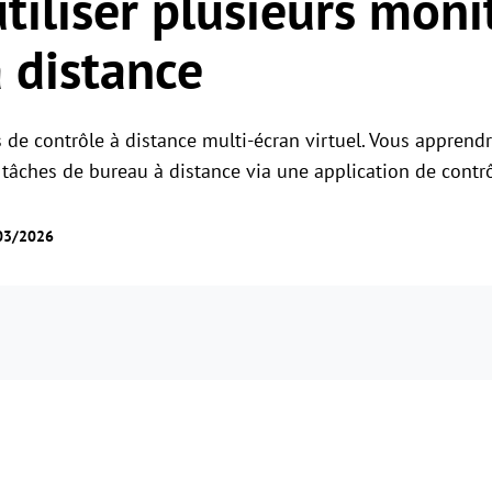
iliser plusieurs moni
Gestion des permissions des rôles
Gérer les accès des utilisateurs avec des
Contrôle à distance global
à distance
permissions flexibles.
Contrôler des serveurs à l'étranger en
toute simplicité
s de contrôle à distance multi-écran virtuel. Vous apprend
tâches de bureau à distance via une application de contrôl
/03/2026