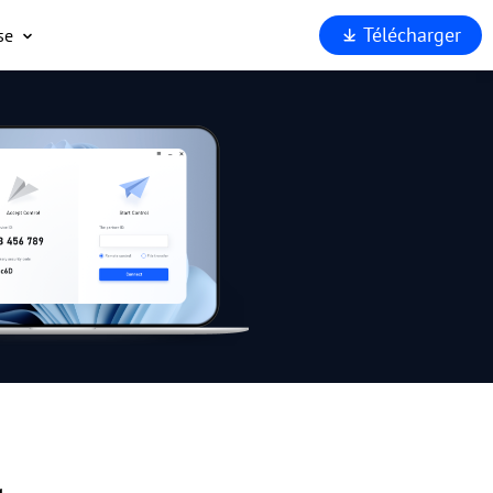
Télécharger
se
opos
port
enaires
rité
rquoi
Viewer