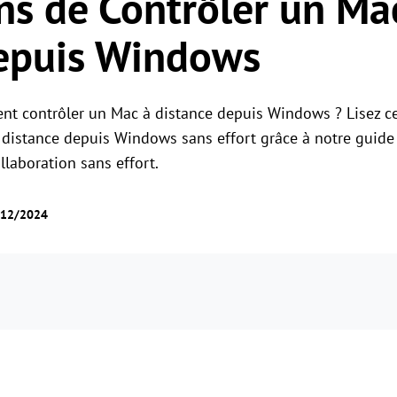
ns de Contrôler un Ma
Gestion des permissions des rôles
Gérer les accès des utilisateurs avec des
Contrôle à distance global
depuis Windows
permissions flexibles.
Contrôler des serveurs à l'étranger en
toute simplicité
t contrôler un Mac à distance depuis Windows ? Lisez ce
distance depuis Windows sans effort grâce à notre guide 
llaboration sans effort.
3/12/2024