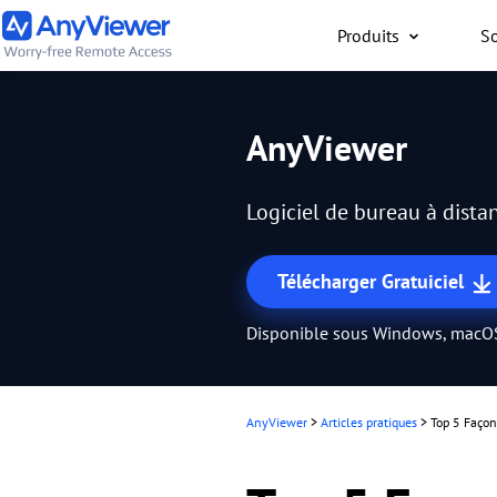
Produits
So
Particuliers
AnyViewer
Accès gratuit à votre or
travail ou de jeu depuis
Logiciel de bureau à distan
PC/Mac/mobile, où que 
Télécharger Gratuiciel
Disponible sous Windows, macOS
AnyViewer
>
Articles pratiques
>
Top 5 Façon