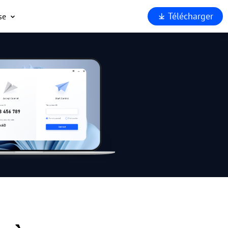
Télécharger
se
opos
port
enaires
rité
rquoi
Viewer