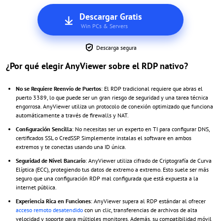
Descargar Gratis
Win PCs & Servers
Descarga segura
¿Por qué elegir AnyViewer sobre el RDP nativo?
No se Requiere Reenvío de Puertos
: El RDP tradicional requiere que abras el
puerto 3389, lo que puede ser un gran riesgo de seguridad y una tarea técnica
engorrosa. AnyViewer utiliza un protocolo de conexión optimizado que funciona
automáticamente a través de firewalls y NAT.
Configuración Sencilla
: No necesitas ser un experto en TI para configurar DNS,
certificados SSL o CredSSP. Simplemente instalas el software en ambos
extremos y te conectas usando una ID única.
Seguridad de Nivel Bancario
: AnyViewer utiliza cifrado de Criptografía de Curva
Elíptica (ECC), protegiendo tus datos de extremo a extremo. Esto suele ser más
seguro que una configuración RDP mal configurada que está expuesta a la
internet pública.
Experiencia Rica en Funciones
: AnyViewer supera al RDP estándar al ofrecer
acceso remoto desatendido
con un clic, transferencias de archivos de alta
velocidad y soporte para múltiples monitores. Además, su compatibilidad móvil