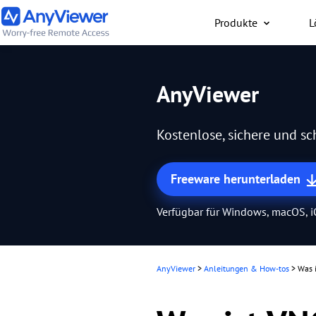
Produkte
L
Privat
AnyViewer
Kostenloser Zugriff auf 
Laptop und Gaming-PC
Kostenlose, sichere und s
Mac, PC oder Smartpho
jederzeit und überall.
Freeware herunterladen
Verfügbar für Windows, macOS, 
AnyViewer
>
Anleitungen & How-tos
>
Was i