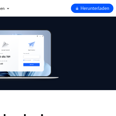
Herunterladen
men
ns
t
eit
AnyViewer