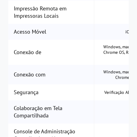
Impressão Remota em
Impressoras Locais
Acesso Móvel
iOS e
Windows, macOS, L
Conexão de
Chrome OS, Raspbe
Re
Windows, macOS, L
Conexão com
Chrome OS,
Segurança
Verificação AES-2
Colaboração em Tela
Compartilhada
Console de Administração