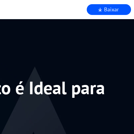
Baixar
a
 AnyViewer
o é Ideal para