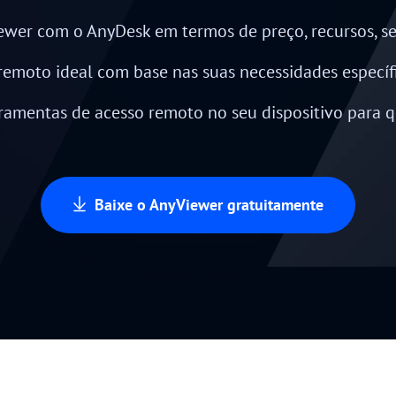
Gerencie o acesso dos usuários com permissões
Controle remoto universal
flexíveis
wer com o AnyDesk em termos de preço, recursos, 
Controle servidores no exterior com
facilidade
remoto ideal com base nas suas necessidades específi
rramentas de acesso remoto no seu dispositivo para 
Baixe o AnyViewer gratuitamente