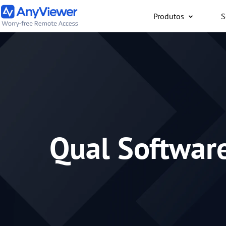
Produtos
S
Indivíduo
Acesse o laptop de trab
computador para jogos a
PC/Mac/celular de qualq
gratuitamente
Qual Software