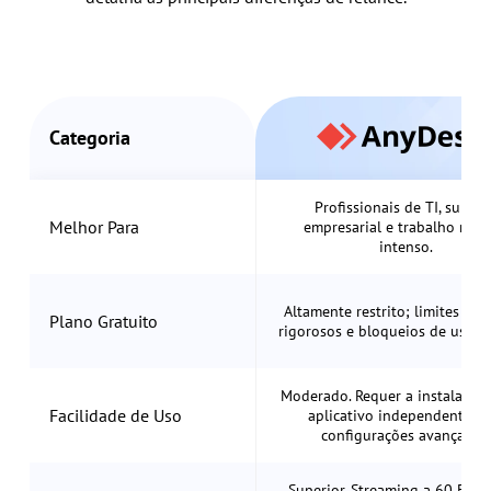
Categoria
Profissionais de TI, suport
Melhor Para
empresarial e trabalho rem
intenso.
Altamente restrito; limites de
Plano Gratuito
rigorosos e bloqueios de uso p
Moderado. Requer a instalação
Facilidade de Uso
aplicativo independente c
configurações avançadas.
Superior. Streaming a 60 FPS, 