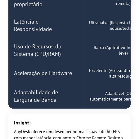
proprietário
remota)
Latência e
Ultrabaixa (Resposta inst
Responsividade
mouse/teclado)
Uso de Recursos do
Baixa (Aplicativo inde
Sistema (CPU/RAM)
leve)
Excelente (Acesso direto 
Aceleração de Hardware
alta resolução)
Adaptabilidade de
Adaptável (Otimi
Largura de Banda
automaticamente para red
Insight:
AnyDesk oferece um desempenho mais suave de 60 FPS
com menor latência, enquanto o Chrome Remote Desktop