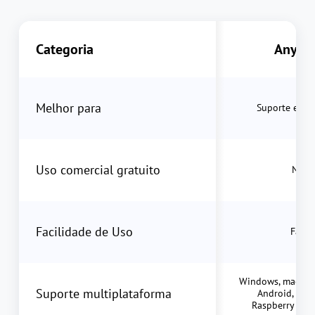
Categoria
AnyDe
Melhor para
Suporte empr
Uso comercial gratuito
Não
Facilidade de Uso
Fácil
Windows, macOS, 
Suporte multiplataforma
Android, Chr
Raspberry Pi, 