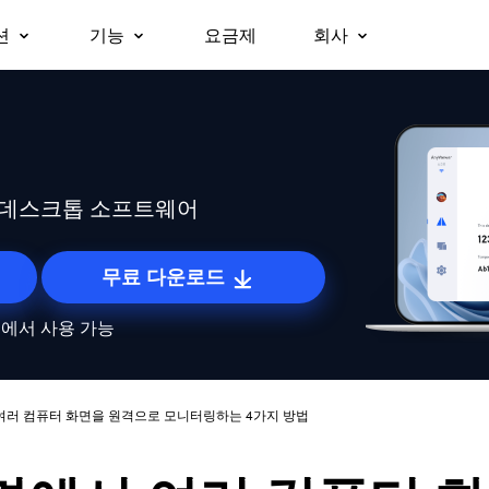
션
기능
요금제
회사
회사 소개
원격 데스크톱
무인 원격 액세스
비즈니스용
지원
플랫폼
즉시 원격 데스크톱에 접속
승인 없이 원격 장치에 접속.
파트너
Windows용
보안
대폰으로 업무용 노
팀, 조직 및 기업을 위한 올인원 보
macOS용
원격 액세스
화면 미러링
왜 AnyViewer인가
무료로 원격 접속
안 원격 근무 및 원격 지원 솔루션
iOS용
어디서나 내 컴퓨터에 접속
장치 간 화면을 무선으로 미러링.
격 데스크톱 소프트웨어
Android용
원격 지원
파일 전송
원격으로 고객 IT 지원 제공
장치 간 파일을 빠르게 이동.
무료 다운로드
원격 근무
프라이버시 모드
roid에서 사용 가능
사무실처럼 원격으로 업무 수행
검은 화면으로 보이지 않는 원격 접속.
원격 게이밍
스크린 월
어디서나 게임에 접속
여러 화면을 동시에 모니터링.
여러 컴퓨터 화면을 원격으로 모니터링하는 4가지 방법
글로벌 원격 제어
역할 권한 관리
해외 서버를 손쉽게 제어
유연한 권한으로 사용자 액세스 관리.