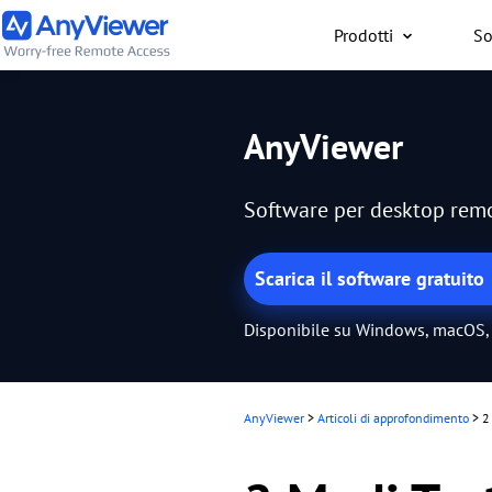
Prodotti
So
Privati
AnyViewer
Accedi gratuitamente al
lavoro o gaming da
Software per desktop remot
PC/Mac/smartphone, ov
trovi
Scarica il software gratuito
Disponibile su Windows, macOS, 
AnyViewer
>
Articoli di approfondimento
>
2