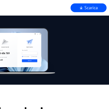
Scarica
mo
to
za
AnyViewer