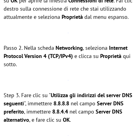
su
OK
per aprire la finestra
Connessioni di rete
. Fai clic
destro sulla connessione di rete che stai utilizzando
attualmente e seleziona
Proprietà
dal menu espanso.
Passo 2. Nella scheda
Networking
, seleziona
Internet
Protocol Version 4 (TCP/IPv4)
e clicca su
Proprietà
qui
sotto.
Step 3. Fare clic su "
Utilizza gli indirizzi del server DNS
seguenti
", immettere
8.8.8.8
nel campo
Server DNS
preferito
, immettere
8.8.4.4
nel campo
Server DNS
alternativo
, e fare clic su
OK
.