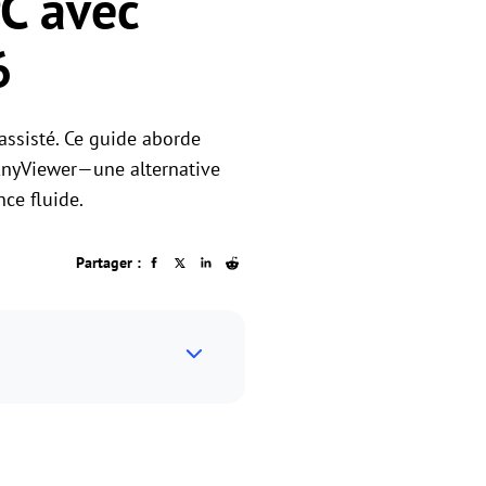
C avec
6
assisté. Ce guide aborde
 AnyViewer—une alternative
ce fluide.
Partager :