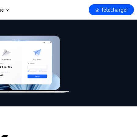
Télécharger
se
opos
port
enaires
rité
rquoi
Viewer