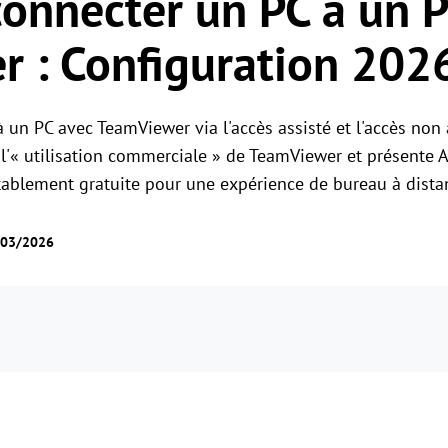
nnecter un PC à un P
Gestion des permissions des rôles
Gérer les accès des utilisateurs avec des
Contrôle à distance global
 : Configuration 202
permissions flexibles.
Contrôler des serveurs à l'étranger en
toute simplicité
 un PC avec TeamViewer via l'accès assisté et l'accès non 
 l'« utilisation commerciale » de TeamViewer et présente
itablement gratuite pour une expérience de bureau à distan
4/03/2026