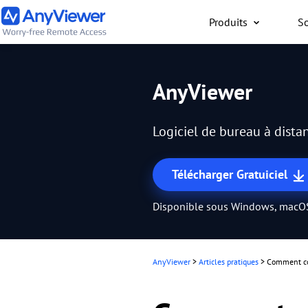
Produits
So
Particuliers
AnyViewer
Accès gratuit à votre or
travail ou de jeu depuis
Logiciel de bureau à distan
PC/Mac/mobile, où que 
Télécharger Gratuiciel
Disponible sous Windows, macOS
AnyViewer
>
Articles pratiques
>
Comment co